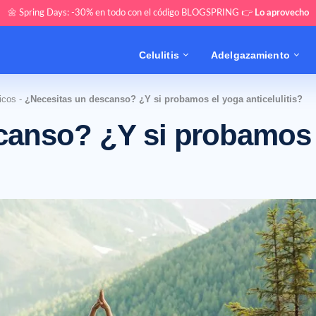
🌼 Spring Days: -30% en todo con el código BLOGSPRING 👉
Lo aprovecho
Celulitis
Adelgazamiento
ticos
-
¿Necesitas un descanso? ¿Y si probamos el yoga anticelulitis?
canso? ¿Y si probamos 