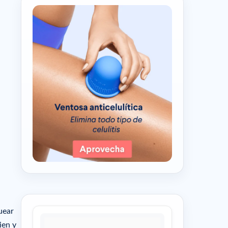
quear
ien y