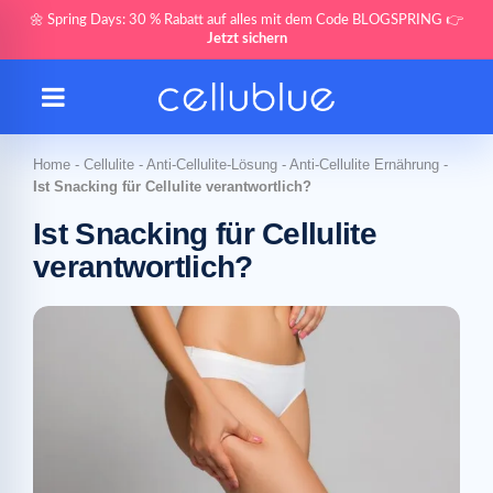
🌼 Spring Days: 30 % Rabatt auf alles mit dem Code BLOGSPRING 👉
Jetzt sichern
Home
-
Cellulite
-
Anti-Cellulite-Lösung
-
Anti-Cellulite Ernährung
-
Ist Snacking für Cellulite verantwortlich?
Ist Snacking für Cellulite
verantwortlich?