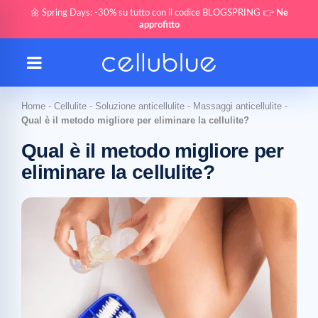
🌼 Spring Days: -30% su tutto con il codice BLOGSPRING 👉
Ne
approfitto
Home
-
Cellulite
-
Soluzione anticellulite
-
Massaggi anticellulite
-
Qual è il metodo migliore per eliminare la cellulite?
Qual è il metodo migliore per
eliminare la cellulite?