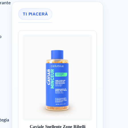
urante
TI PIACERÀ
o
l
tegia
Caviale Snellente Zone Ribelli