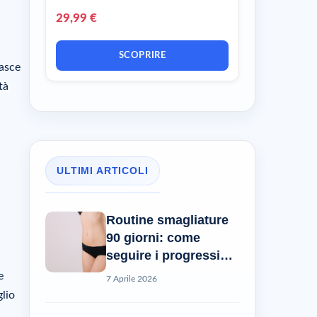
29,99 €
SCOPRIRE
fasce
tà
ULTIMI ARTICOLI
Routine smagliature
90 giorni: come
seguire i progressi
reali?
e
7 Aprile 2026
glio