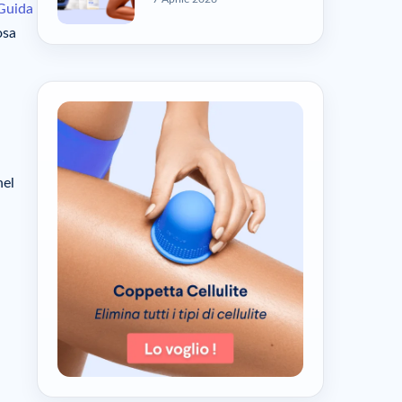
Guida
osa
nel