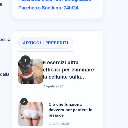
di
Pacchetto Snellente 24h/24
Guide da consultare quindi
Articoli complementari
roccio
ARTICOLI PREFERITI
1
6 esercizi ultra
efficaci per eliminare
dalla
la cellulite sulla
pancia
7 Aprile 2026
2
Ciò che funziona
davvero per perdere le
bisacce
7 Aprile 2026