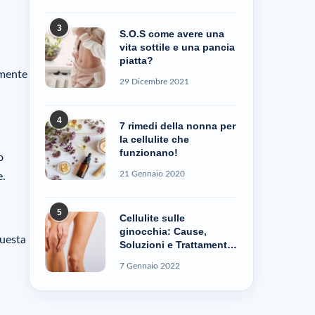
3
S.O.S come avere una
vita sottile e una pancia
piatta?
amente
29 Dicembre 2021
4
7 rimedi della nonna per
la cellulite che
funzionano!
o
21 Gennaio 2020
e.
5
Cellulite sulle
ginocchia: Cause,
questa
Soluzioni e Trattamenti
– Cellublue
7 Gennaio 2022