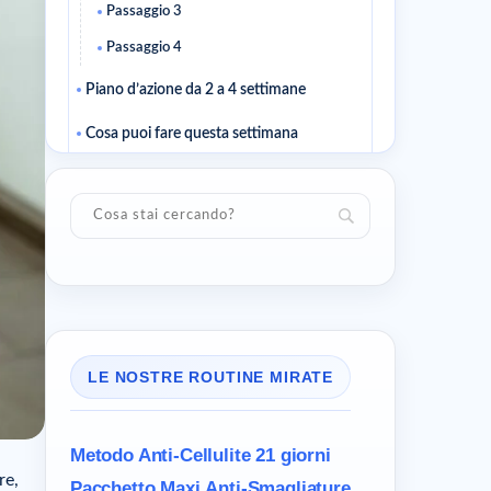
Passaggio 3
Passaggio 4
Piano d’azione da 2 a 4 settimane
Cosa puoi fare questa settimana
Come sapere se si sta andando nella
direzione giusta
Errori frequenti da evitare
Scegliere in base al contesto e non a
caso
Domande frequenti
LE NOSTRE ROUTINE MIRATE
Qual è la più efficace?
Possiamo fare entrambe le cose fin
dall’inizio?
Metodo Anti-Cellulite
21 giorni
re,
Su cosa dovremmo giudicare il metodo?
Pacchetto Maxi
Anti-Smagliature