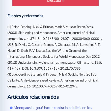
Descubrir
Fuentes y referencias
(1) Raine-Fenning, Nick & Brincat, Mark & Muscat Baron, Yves.
(2003). Skin Aging and Menopause. American journal of clinical
dermatology. 4. 371-8.
10.2165/00128071-200304060-00001
.
(2)
S. R. Davis, C. Castelo-Branco, P. Chedraui, M. A. Lumsden, R. E.
Nappi, D. Shah, P. Villaseca & as the Writing Group of the
International Menopause Society for World Menopause Day 2012
(2012)
Understanding weight gain at menopause,
Climacteric,
15:5,
419-429,
DOI:
10.3109/13697137.2012.707385
(3) Luebberding, Stefanie & Krueger, Nils & Sadick, Neil. (2015).
Cellulite: An Evidence-Based Review. American journal of clinical
dermatology. 16.
10.1007/s40257-015-0129-5
.
Artículos relacionados
Menopausia: ¿qué hacer contra la celulitis en los