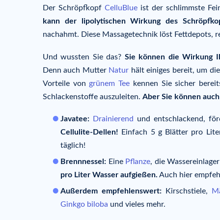
Der Schröpfkopf
CelluBlue
ist der schlimmste Fein
kann der lipolytischen Wirkung des Schröpfkop
nachahmt. Diese Massagetechnik löst Fettdepots, r
Und wussten Sie das?
Sie können die Wirkung Ih
Denn auch Mutter
Natur
hält einiges bereit, um d
Vorteile von
grünem Tee
kennen Sie sicher bereit
Schlackenstoffe auszuleiten.
Aber Sie können auch 
Javatee:
Drainierend
und entschlackend, för
Cellulite-Dellen!
Einfach 5 g Blätter pro Lite
täglich!
Brennnessel:
Eine
Pflanze
, die Wassereinlag
pro Liter Wasser aufgießen.
Auch hier empfehl
Außerdem empfehlenswert:
Kirschstiele,
M
Ginkgo biloba
und vieles mehr.