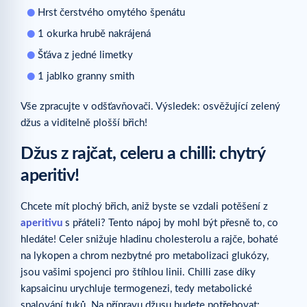
Hrst čerstvého omytého špenátu
1 okurka hrubě nakrájená
Šťáva z jedné limetky
1 jablko granny smith
Vše zpracujte v odšťavňovači. Výsledek: osvěžující zelený
džus a viditelně plošší břich!
Džus z rajčat, celeru a chilli: chytrý
aperitiv!
Chcete mít plochý břich, aniž byste se vzdali potěšení z
aperitivu
s přáteli? Tento nápoj by mohl být přesně to, co
hledáte! Celer snižuje hladinu cholesterolu a rajče, bohaté
na lykopen a chrom nezbytné pro metabolizaci glukózy,
jsou vašimi spojenci pro štíhlou linii. Chilli zase díky
kapsaicinu urychluje termogenezi, tedy metabolické
spalování tuků. Na přípravu džusu budete potřebovat: