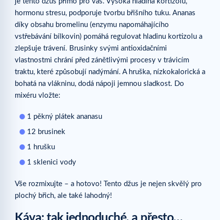
je tento džus přímo pro vás. Vysoká hladina kortizolu,
hormonu stresu, podporuje tvorbu břišního tuku. Ananas
díky obsahu bromelinu (enzymu napomáhajícího
vstřebávání bílkovin) pomáhá regulovat hladinu kortizolu a
zlepšuje trávení. Brusinky svými antioxidačními
vlastnostmi chrání před zánětlivými procesy v trávicím
traktu, které způsobují nadýmání. A hruška, nízkokalorická a
bohatá na vlákninu, dodá nápoji jemnou sladkost. Do
mixéru vložte:
1 pěkný plátek ananasu
12 brusinek
1 hrušku
1 sklenici vody
Vše rozmixujte – a hotovo! Tento džus je nejen skvělý pro
plochý břich, ale také lahodný!
Káva: tak jednoduché, a přesto…