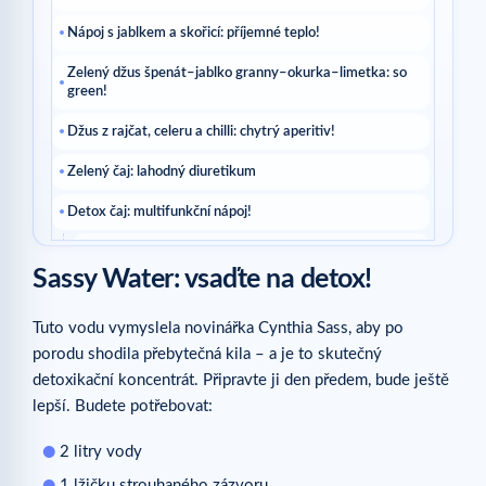
Nápoj s jablkem a skořicí: příjemné teplo!
Zelený džus špenát–jablko granny–okurka–limetka: so
green!
Džus z rajčat, celeru a chilli: chytrý aperitiv!
Zelený čaj: lahodný diuretikum
Detox čaj: multifunkční nápoj!
Související články
Sassy Water: vsaďte na detox!
Tuto vodu vymyslela novinářka Cynthia Sass, aby po
porodu shodila přebytečná kila – a je to skutečný
detoxikační koncentrát. Připravte ji den předem, bude ještě
lepší. Budete potřebovat:
2 litry vody
1 lžičku strouhaného zázvoru