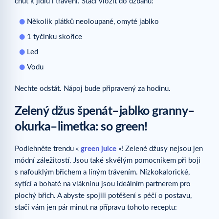
chuť k jídlu i trávení. Stačí vložit do džbánu:
Několik plátků neoloupané, omyté jablko
1 tyčinku skořice
Led
Vodu
Nechte odstát. Nápoj bude připravený za hodinu.
Zelený džus špenát–jablko granny–
okurka–limetka: so green!
Podlehněte trendu «
green juice
»! Zelené džusy nejsou jen
módní záležitostí. Jsou také skvělým pomocníkem při boji
s nafouklým břichem a líným trávením. Nízkokalorické,
sytící a bohaté na vlákninu jsou ideálním partnerem pro
plochý břich. A abyste spojili potěšení s péčí o postavu,
stačí vám jen pár minut na přípravu tohoto receptu: