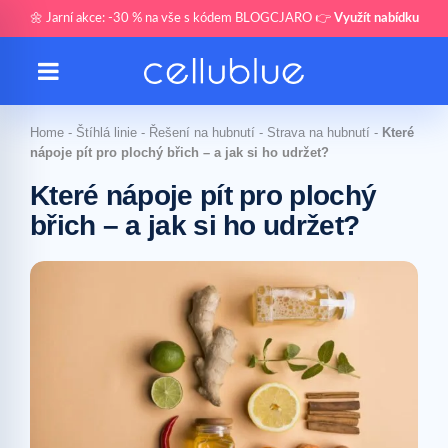
🌼 Jarní akce: -30 % na vše s kódem BLOGCJARO 👉
Využít nabídku
Home
-
Štíhlá linie
-
Řešení na hubnutí
-
Strava na hubnutí
-
Které
nápoje pít pro plochý břich – a jak si ho udržet?
Které nápoje pít pro plochý
břich – a jak si ho udržet?