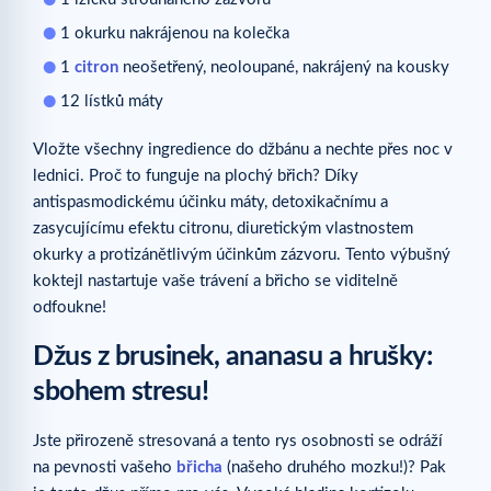
1 okurku nakrájenou na kolečka
1
citron
neošetřený, neoloupané, nakrájený na kousky
12 lístků máty
Vložte všechny ingredience do džbánu a nechte přes noc v
lednici. Proč to funguje na plochý břich? Díky
antispasmodickému účinku máty, detoxikačnímu a
zasycujícímu efektu citronu, diuretickým vlastnostem
okurky a protizánětlivým účinkům zázvoru. Tento výbušný
koktejl nastartuje vaše trávení a břicho se viditelně
odfoukne!
Džus z brusinek, ananasu a hrušky:
sbohem stresu!
Jste přirozeně stresovaná a tento rys osobnosti se odráží
na pevnosti vašeho
břicha
(našeho druhého mozku!)? Pak