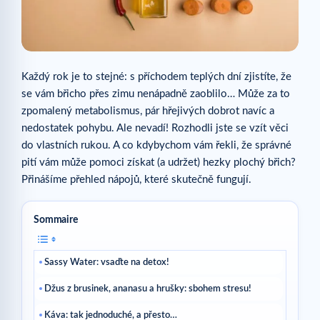
Každý rok je to stejné: s příchodem teplých dní zjistíte, že
se vám břicho přes zimu nenápadně zaoblilo… Může za to
zpomalený metabolismus, pár hřejivých dobrot navíc a
nedostatek pohybu. Ale nevadí! Rozhodli jste se vzít věci
do vlastních rukou. A co kdybychom vám řekli, že správné
pití vám může pomoci získat (a udržet) hezky plochý břich?
Přinášíme přehled nápojů, které skutečně fungují.
Sommaire
Sassy Water: vsaďte na detox!
Džus z brusinek, ananasu a hrušky: sbohem stresu!
Káva: tak jednoduché, a přesto…