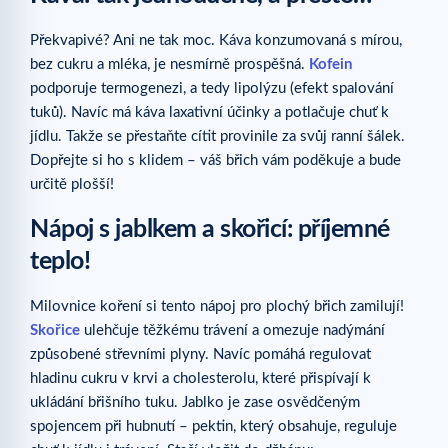
Překvapivé? Ani ne tak moc. Káva konzumovaná s mírou,
bez cukru a mléka, je nesmírně prospěšná.
Kofein
podporuje termogenezi, a tedy lipolýzu (efekt spalování
tuků). Navíc má káva laxativní účinky a potlačuje chuť k
jídlu. Takže se přestaňte cítit provinile za svůj ranní šálek.
Dopřejte si ho s klidem – váš břich vám poděkuje a bude
určitě plošší!
Nápoj s jablkem a skořicí: příjemné
teplo!
Milovnice koření si tento nápoj pro plochý břich zamilují!
Skořice
ulehčuje těžkému trávení a omezuje nadýmání
způsobené střevními plyny. Navíc pomáhá regulovat
hladinu cukru v krvi a cholesterolu, které přispívají k
ukládání břišního tuku. Jablko je zase osvědčeným
spojencem při hubnutí – pektin, který obsahuje, reguluje