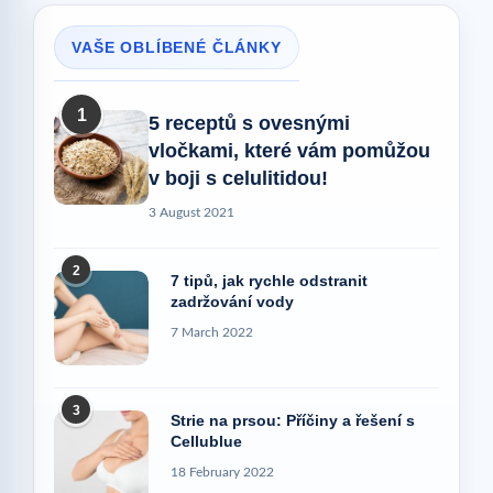
VAŠE OBLÍBENÉ ČLÁNKY
1
5 receptů s ovesnými
vločkami, které vám pomůžou
v boji s celulitidou!
3 August 2021
2
7 tipů, jak rychle odstranit
zadržování vody
7 March 2022
3
Strie na prsou: Příčiny a řešení s
Cellublue
18 February 2022