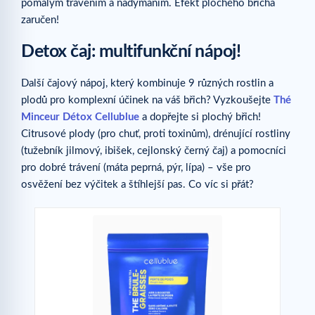
pomalým trávením a nadýmáním. Efekt plochého břicha
zaručen!
Detox čaj: multifunkční nápoj!
Další čajový nápoj, který kombinuje 9 různých rostlin a
plodů pro komplexní účinek na váš břich? Vyzkoušejte
Thé
Minceur Détox Cellublue
a dopřejte si plochý břich!
Citrusové plody (pro chuť, proti toxinům), drénující rostliny
(tužebník jilmový, ibišek, cejlonský černý čaj) a pomocníci
pro dobré trávení (máta peprná, pýr, lípa) – vše pro
osvěžení bez výčitek a štíhlejší pas. Co víc si přát?