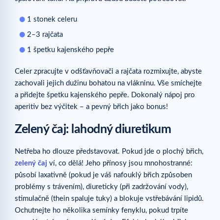
1 stonek celeru
2–3 rajčata
1 špetku kajenského pepře
Celer zpracujte v odšťavňovači a rajčata rozmixujte, abyste
zachovali jejich dužinu bohatou na vlákninu. Vše smíchejte
a přidejte špetku kajenského pepře. Dokonalý nápoj pro
aperitiv bez výčitek – a pevný břich jako bonus!
Zelený čaj: lahodný diuretikum
Netřeba ho dlouze představovat. Pokud jde o plochý břich,
zelený čaj
ví, co dělá! Jeho přínosy jsou mnohostranné:
působí laxativně (pokud je váš nafouklý břich způsoben
problémy s trávením), diureticky (při zadržování vody),
stimulačně (thein spaluje tuky) a blokuje vstřebávání lipidů.
Ochutnejte ho několika semínky fenyklu, pokud trpíte