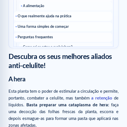
A alimentação
O que realmente ajuda na prática
Uma forma simples de começar
Perguntas frequentes
Como sei se estou a evoluir bem?
Descubra os seus melhores aliados
Devo mudar tudo ao mesmo tempo?
anti-celulite!
Ler a seguir
Artigos relacionados
A hera
Esta planta tem o poder de estimular a circulação e permite,
portanto, combater a celulite, mas também
a retenção
de
líquidos.
Basta preparar uma cataplasma de hera:
faça
uma decocção das folhas frescas da planta, escorra e
depois esmague-as para formar uma pasta que aplicará nas
zonas afetadas.