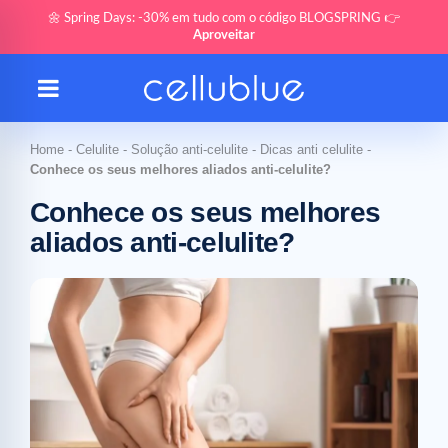
🌼 Spring Days: -30% em tudo com o código BLOGSPRING 👉
Aproveitar
Home
-
Celulite
-
Solução anti-celulite
-
Dicas anti celulite
-
Conhece os seus melhores aliados anti-celulite?
Conhece os seus melhores
aliados anti-celulite?