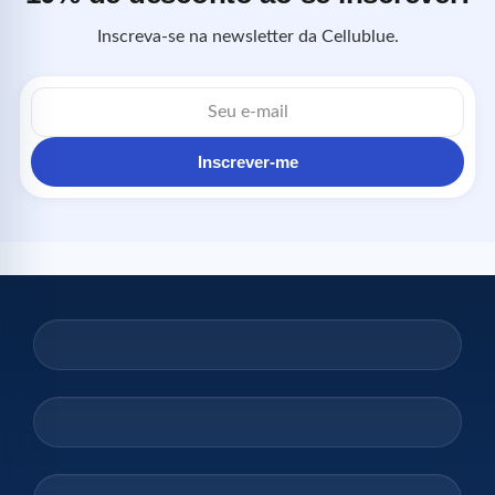
Inscreva-se na newsletter da Cellublue.
Endereço
de
e-
mail
Inscrever-me