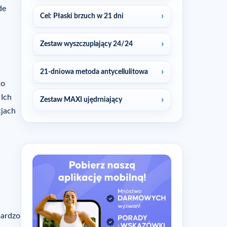
de
Cel: Płaski brzuch w 21 dni
Zestaw wyszczuplający 24/24
21-dniowa metoda antycellulitowa
to
 Ich
Zestaw MAXI ujędrniający
cjach
bardzo