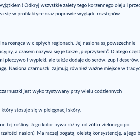
u wyjątkiem ! Odkryj wszystkie zalety tego korzennego oleju i prze
a się w profilaktyce oraz poprawie wyglądu rozstępów.
oślina rosnąca w ciepłych regionach. Jej nasiona są powszechnie
cyjny, a czasem nazywa się je także „pieprzykiem”. Dlatego częs
imi pieczywo i wypieki, ale także dodaje do serów, zup i deserów.
agę. Nasiona czarnuszki zajmują również ważne miejsce w trady
czarnuszki jest wykorzystywany przy wielu codziennych
 który stosuje się w pielęgnacji skóry.
ion tej rośliny. Jego kolor bywa różny, od żółto-zielonego po
załości nasion). Ma raczej bogatą, oleistą konsystencję, a jego 