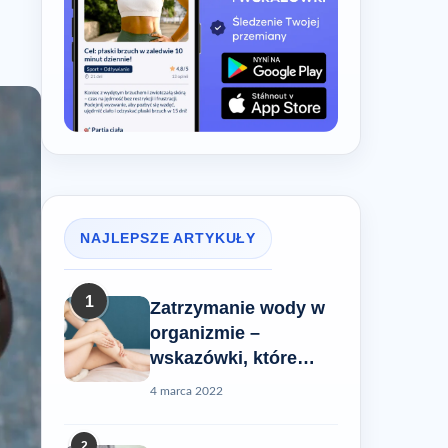
NAJLEPSZE ARTYKUŁY
1
Zatrzymanie wody w
organizmie –
wskazówki, które
pomogą Ci rozwiązać
4 marca 2022
ten problem
2