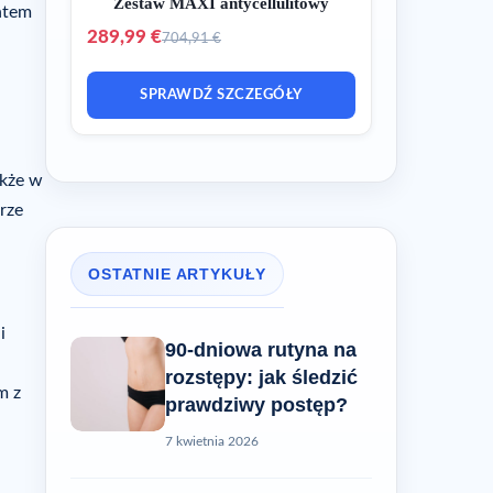
Zestaw MAXI antycellulitowy
ntem
289,99 €
704,91 €
SPRAWDŹ SZCZEGÓŁY
akże w
rze
OSTATNIE ARTYKUŁY
i
90-dniowa rutyna na
i
rozstępy: jak śledzić
m z
prawdziwy postęp?
7 kwietnia 2026