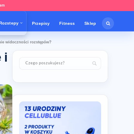
tam
Rozstepy
Przepisy
Fitness
Sklep
enie widoczności rozstępów?
 i