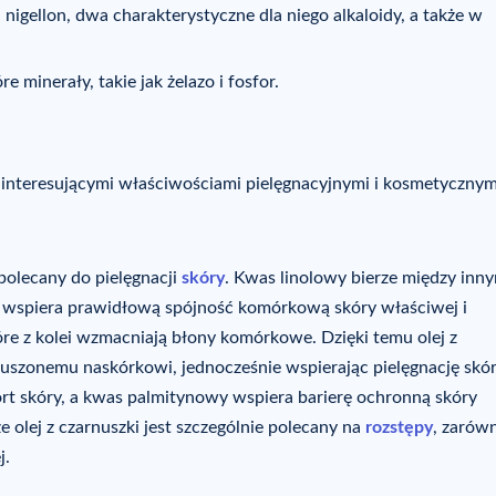
 i nigellon, dwa charakterystyczne dla niego alkaloidy, a także w
e minerały, takie jak żelazo i fosfor.
z interesującymi właściwościami pielęgnacyjnymi i kosmetycznym
 polecany do pielęgnacji
skóry
. Kwas linolowy bierze między inn
e wspiera prawidłową spójność komórkową skóry właściwej i
e z kolei wzmacniają błony komórkowe. Dzięki temu olej z
suszonemu naskórkowi, jednocześnie wspierając pielęgnację skó
t skóry, a kwas palmitynowy wspiera barierę ochronną skóry
 olej z czarnuszki jest szczególnie polecany na
rozstępy
, zarów
j.