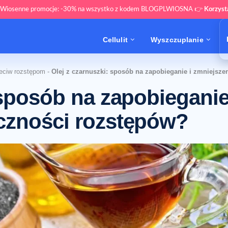
 Wiosenne promocje: -30% na wszystko z kodem BLOGPLWIOSNA 👉
Korzys
Cellulit
Wyszczuplanie
zeciw rozstępom
-
Olej z czarnuszki: sposób na zapobieganie i zmniejsz
 sposób na zapobieganie
czności rozstępów?