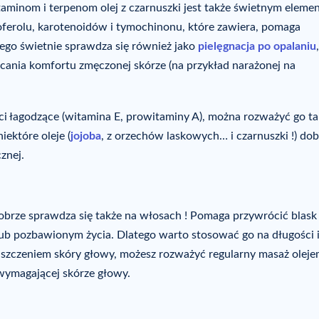
taminom i terpenom olej z czarnuszki jest także świetnym eleme
koferolu, karotenoidów i tymochinonu, które zawiera, pomaga
ego świetnie sprawdza się również jako
pielęgnacja po opalaniu
,
racania komfortu zmęczonej skórze (na przykład narażonej na
ci łagodzące (witamina E, prowitaminy A), można rozważyć go t
iektóre oleje (
jojoba
, z orzechów laskowych… i czarnuszki !) dob
znej.
 dobrze sprawdza się także na włosach ! Pomaga przywrócić blask 
b pozbawionym życia. Dlatego warto stosować go na długości 
łuszczeniem skóry głowy, możesz rozważyć regularny masaż oleje
 wymagającej skórze głowy.