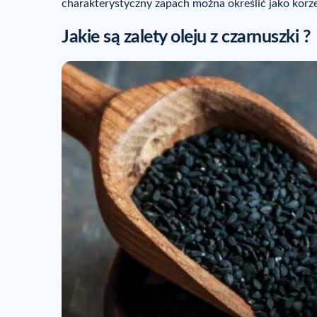
charakterystyczny zapach można określić jako korz
Jakie są zalety oleju z czarnuszki ?