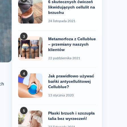
6 skutecznych ćwiczeń
likwidujących cellulit na
brzuchu
24 listopada 2021
3
Metamorfoza z Cellublue
– przemiany naszych
klientów
22 października 2021
4
Jak prawidłowo używać
bańki antycellulitowej
ch
Cellublue?
13 stycznia 2020
5
Płaski brzuch i szczupła
talia bez wyrzeczeń!
22 listopada 2021