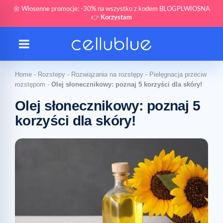
🌼 Wiosenne promocje: -30% na wszystko z kodem BLOGPLWIOSNA
👉
Korzystam
Home
-
Rozstepy
-
Rozwiązania na rozstępy
-
Pielęgnacja przeciw
rozstępom
-
Olej słonecznikowy: poznaj 5 korzyści dla skóry!
Olej słonecznikowy: poznaj 5
korzyści dla skóry!