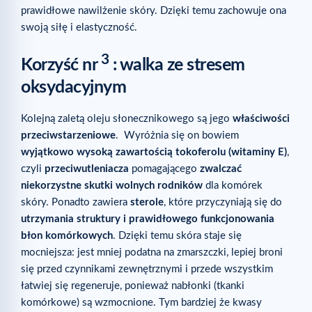
prawidłowe nawilżenie skóry. Dzięki temu zachowuje ona
swoją siłę i elastyczność.
3
Korzyść nr
: walka ze stresem
oksydacyjnym
Kolejną zaletą oleju słonecznikowego są jego
właściwości
przeciwstarzeniowe
. Wyróżnia się on bowiem
wyjątkowo wysoką zawartością tokoferolu (witaminy E)
,
czyli
przeciwutleniacza
pomagającego
zwalczać
niekorzystne skutki wolnych rodników
dla komórek
skóry. Ponadto zawiera
sterole
, które przyczyniają się do
utrzymania struktury i prawidłowego funkcjonowania
błon komórkowych
. Dzięki temu skóra staje się
mocniejsza: jest mniej podatna na zmarszczki, lepiej broni
się przed czynnikami zewnętrznymi i przede wszystkim
łatwiej się regeneruje, ponieważ nabłonki (tkanki
komórkowe) są wzmocnione. Tym bardziej że kwasy