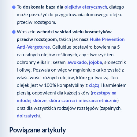
To
doskonała baza dla
olejków eterycznych
, dlatego
może posłużyć do przygotowania domowego olejku
przeciw rozstępom.
Wreszcie
wchodzi w skład wielu kosmetyków
przeciw rozstępom
, takich jak
nasz
Huile Prévention
Anti-Vergetures
. Cellublue postawiło bowiem na 5
naturalnych olejów roślinnych, aby stworzyć ten
ochronny eliksir : sezam,
awokado
,
jojoba
, słonecznik
i oliwę. Pozwala on więc w mgnieniu oka korzystać z
właściwości różnych olejów, które go tworzą. Ten
olejek jest w 100% kompatybilny z
ciążą
i karmieniem
piersią, odpowiedni dla każdej skóry (
rozstępy na
młodej skórze
,
skóra czarna i mieszana etnicznie
)
oraz dla wszystkich rodzajów rozstępów (zapalnych,
dojrzałych
).
Powiązane artykuły