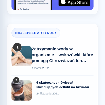
NAJLEPSZE ARTYKUŁY
1
Zatrzymanie wody w
organizmie – wskazówki, które
pomogą Ci rozwiązać ten
problem
4 marca 2022
2
6 skutecznych ćwiczeń
likwidujących cellulit na brzuchu
24 listopada 2021