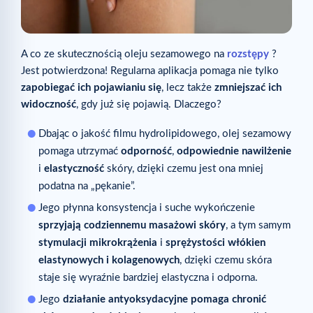
A co ze skutecznością oleju sezamowego na
rozstępy
?
Jest potwierdzona! Regularna aplikacja pomaga nie tylko
zapobiegać ich pojawianiu się
, lecz także
zmniejszać ich
widoczność
, gdy już się pojawią. Dlaczego?
Dbając o jakość filmu hydrolipidowego, olej sezamowy
pomaga utrzymać
odporność
,
odpowiednie nawilżenie
i
elastyczność
skóry, dzięki czemu jest ona mniej
podatna na „pękanie”.
Jego płynna konsystencja i suche wykończenie
sprzyjają codziennemu masażowi skóry
, a tym samym
stymulacji mikrokrążenia
i
sprężystości włókien
elastynowych i kolagenowych
, dzięki czemu skóra
staje się wyraźnie bardziej elastyczna i odporna.
Jego
działanie antyoksydacyjne
pomaga chronić