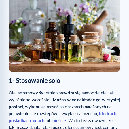
1- Stosowanie solo
Olej sezamowy świetnie sprawdza się samodzielnie, jak
wyjaśniono wcześniej.
Można więc nakładać go w czystej
postaci
, wykonując masaż na obszarach narażonych na
pojawienie się rozstępów – zwykle na brzuchu,
biodrach
,
pośladkach
,
udach
lub
biuście
. Warto też zauważyć, że
taki masaż działa relaksująco: olej sezamowy jest ceniony