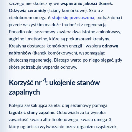
szczególnie skuteczny we
wspieraniu jakości tkanek
.
Odżywia ceramidy
(ściany komórkowe). Skóra z
niedoborem omega-6
staje się przesuszona
, podrażniona i
przede wszystkim ma duże trudności z regeneracją.
Ponadto olej sezamowy zawiera dwa istotne aminokwasy,
argininę i metioninę, które są prekursorami kreatyny.
Kreatyna dostarcza komórkom energii i wspiera
odnowę
nabłonków
(tkanek komórkowych), wspomagając
skuteczną regenerację. Dlatego warto po niego sięgać, gdy
skóra potrzebuje wsparcia odnowy.
4
Korzyść nr
: ukojenie stanów
zapalnych
Kolejna zaskakująca zaleta: olej sezamowy pomaga
łagodzić stany zapalne
. Odpowiada za to wysoka
zawartość kwasu alfa-linolenowego, kwasu omega-3,
który ogranicza wytwarzanie przez organizm cząsteczek