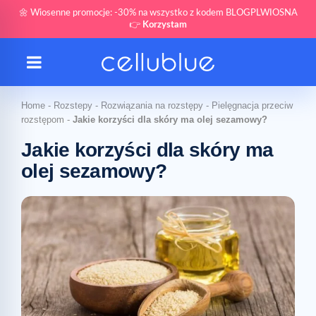
🌼 Wiosenne promocje: -30% na wszystko z kodem BLOGPLWIOSNA
👉
Korzystam
Home
-
Rozstepy
-
Rozwiązania na rozstępy
-
Pielęgnacja przeciw
rozstępom
-
Jakie korzyści dla skóry ma olej sezamowy?
Jakie korzyści dla skóry ma
olej sezamowy?