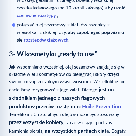
włoskiej, geranium różanego, lawendy lekarskiej i
czystka ladanowego (po 10 kropli każdego),
aby ukoić
czerwone rozstępy
;
połączyć olej sezamowy, z kiełków pszenicy, z
wiesiołka i z dzikiej róży,
aby zapobiegać pojawianiu
się
rozstępów ciążowych
.
3- W kosmetyku „ready to use”
Jak wspomniano wcześniej, olej sezamowy znajduje się w
składzie wielu kosmetyków do pielęgnacji skóry dzięki
swoim niezaprzeczalnym właściwościom. W Cellublue nie
jest on
chcieliśmy rezygnować z jego zalet. Dlatego
składnikiem jednego z naszych flagowych
produktów przeciw rozstępom:
Huile Prévention
.
Ten eliksir z 5 naturalnych olejów może być stosowany
przez wszystkie kobiety
, także w ciąży i podczas
na wszystkich partiach ciała
karmienia piersią,
. Bogaty,