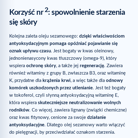
2
Korzyść nr
: spowolnienie starzenia
się skóry
Kolejna zaleta oleju sezamowego:
dzięki właściwościom
antyoksydacyjnym pomaga opóźniać pojawianie się
oznak upływu czasu
. Jest bogaty w kwas oleinowy,
jednonienasycony kwas tłuszczowy (omega-9), który
wspiera
ochronę skóry
, a także jej
regenerację
. Zawiera
również witaminy z grupy B, zwłaszcza B3, oraz witaminę
K, przydatne dla
krążenia krwi
, a więc także dla
odnowy
komórek uszkodzonych przez utlenianie
. Jest też bogaty
w tokoferol, czyli słynną antyoksydacyjną witaminę E,
która wspiera
skuteczniejsze neutralizowanie wolnych
rodników
. Co więcej, zawiera lignany (związki chemiczne)
oraz kwas fitynowy, cenione za swoje
działanie
antyoksydacyjne
. Dlatego olej sezamowy warto włączyć
do pielęgnacji, by przeciwdziałać oznakom starzenia.