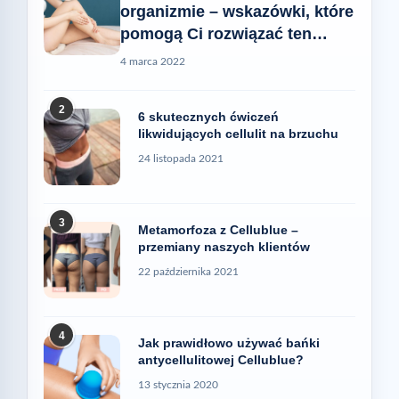
organizmie – wskazówki, które
pomogą Ci rozwiązać ten
problem
4 marca 2022
2
6 skutecznych ćwiczeń
likwidujących cellulit na brzuchu
24 listopada 2021
3
Metamorfoza z Cellublue –
przemiany naszych klientów
22 października 2021
4
Jak prawidłowo używać bańki
antycellulitowej Cellublue?
13 stycznia 2020