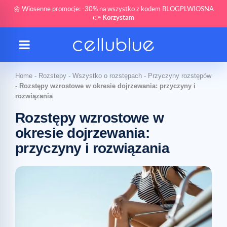
🌼 Wiosenne promocje: -30% na wszystko z kodem BLOGPLWIOSNA
👉
Korzystam
Home
-
Rozstepy
-
Wszystko o rozstępach
-
Przyczyny rozstępów
-
Rozstępy wzrostowe w okresie dojrzewania: przyczyny i
rozwiązania
Rozstępy wzrostowe w
okresie dojrzewania:
przyczyny i rozwiązania