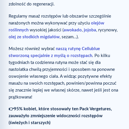
zdolność do regeneracji.
Regularny masaż rozstępów lub obszarów szczególnie
narażonych można wykonywać przy użyciu
olejów
roślinnych
wysokiej jakości (
awokado
,
jojoba
, rycynowy,
olej ze słodkich migdałów
, sezam…).
Możesz również wybrać
naszą rutynę Cellublue
stworzoną specjalnie z myślą o rozstępach
. Po kilku
tygodniach ta codzienna rutyna może stać się dla
nastolatka chwilą przyjemności i sposobem na ponowne
oswojenie własnego ciała. A widząc pozytywne efekty
masażu na swoich rozstępach, powinien/powinna poczuć
się znacznie lepiej we własnej skórze, nawet jeśli jest ona
prążkowana!
👉95% kobiet, które stosowały ten Pack Vergetures,
zauważyło zmniejszenie widoczności rozstępów
(świeżych i starszych)