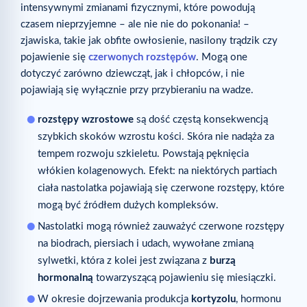
intensywnymi zmianami fizycznymi, które powodują
czasem nieprzyjemne – ale nie nie do pokonania! –
zjawiska, takie jak obfite owłosienie, nasilony trądzik czy
pojawienie się
czerwonych rozstępów
. Mogą one
dotyczyć zarówno dziewcząt, jak i chłopców, i nie
pojawiają się wyłącznie przy przybieraniu na wadze.
rozstępy wzrostowe
są dość częstą konsekwencją
szybkich skoków wzrostu kości. Skóra nie nadąża za
tempem rozwoju szkieletu. Powstają pęknięcia
włókien kolagenowych. Efekt: na niektórych partiach
ciała nastolatka pojawiają się czerwone rozstępy, które
mogą być źródłem dużych kompleksów.
Nastolatki mogą również zauważyć czerwone rozstępy
na biodrach, piersiach i udach, wywołane zmianą
sylwetki, która z kolei jest związana z
burzą
hormonalną
towarzyszącą pojawieniu się miesiączki.
W okresie dojrzewania produkcja
kortyzolu
, hormonu