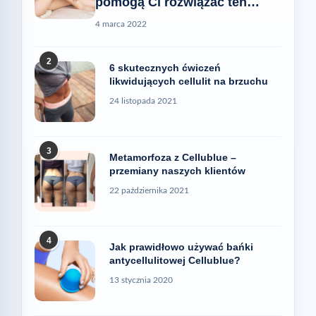
pomogą Ci rozwiązać ten
problem
4 marca 2022
2
6 skutecznych ćwiczeń
likwidujących cellulit na brzuchu
24 listopada 2021
3
Metamorfoza z Cellublue –
przemiany naszych klientów
22 października 2021
4
Jak prawidłowo używać bańki
antycellulitowej Cellublue?
13 stycznia 2020