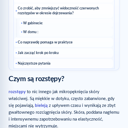
Co zrobić, aby zmniejszyć widoczność czerwonych
rozstępów w okresie dojrzewania?
W gabinecie:
W domu :
Co naprawdę pomaga w praktyce
Jak zacząć krok po kroku
Najczęstsze pytania
Skąd mam wiedzieć, że idę w dobrą stronę?
Czym są rozstępy?
Czy trzeba zmieniać wszystko naraz?
rozstępy
to nic innego jak mikropęknięcia skóry
Czytaj dalej
właściwej. Są miękkie w dotyku, często zabarwione, gdy
Powiązane artykuły
się pojawiają,
bieleją
z upływem czasu i wynikają ze zbyt
gwałtownego rozciągnięcia skóry. Skóra, poddana nagłemu
i intensywnemu zapotrzebowaniu na elastyczność,
miejscami nie wytrzymuje.