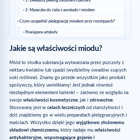
1- Delikatny peeling miodowo-cukrowy
2- Maseczka do ciała z awokado i miodem
Czym uzupełnić pielęgnację miodem przy rozstępach?
Powiązane artykuły
Jakie są właściwości miodu?
Miód to słodka substancja wytwarzana przez pszczoły z
nektaru kwiatów lub spadzi (wydzieliny owadów ssących
soki roślinne). Znamy go przede wszystkim jako produkt
spożywczy, który uwielbiamy! Jest jednak również
niezbędnym elementem łazienki – zarówno ze względu na
swoje
właściwości kosmetyczne
, jak i
zdrowotne
.
Stosowany jest w
celach leczniczych
od starożytności i
dziś znajdziemy go w wielu preparatach pielęgnacyjnych i
maściach. Wszystko dzięki jego
wyjątkowo złożonemu
składowi chemicznemu
, który nadaje mu
właściwości
antybakteryjne, wspomagające gojenie i