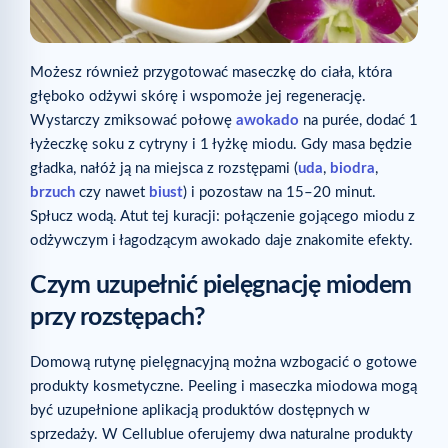
Możesz również przygotować maseczkę do ciała, która
głęboko odżywi skórę i wspomoże jej regenerację.
Wystarczy zmiksować połowę
awokado
na purée, dodać 1
łyżeczkę soku z cytryny i 1 łyżkę miodu. Gdy masa będzie
gładka, nałóż ją na miejsca z rozstępami (
uda
,
biodra
,
brzuch
czy nawet
biust
) i pozostaw na 15–20 minut.
Spłucz wodą. Atut tej kuracji: połączenie gojącego miodu z
odżywczym i łagodzącym awokado daje znakomite efekty.
Czym uzupełnić pielęgnację miodem
przy rozstępach?
Domową rutynę pielęgnacyjną można wzbogacić o gotowe
produkty kosmetyczne. Peeling i maseczka miodowa mogą
być uzupełnione aplikacją produktów dostępnych w
sprzedaży. W Cellublue oferujemy dwa naturalne produkty