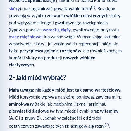
wspierać epitelializację
(nabłonki to tkanka komórkowa
(1)
skóry
) oraz
ograniczać powstawanie blizn
. Rozstępy
powstają w wyniku
zerwania włókien elastycznych skóry
pod wpływem silnego i gwałtownego rozciągnięcia
(typowo podczas
wzrostu
,
ciąży
, gwałtownego przyrostu
m
asy mięśniowej
lub wahań wagi). Wzmacniając naturalne
właściwości skóry i jej zdolność do regeneracji, miód nie
tylko
przyspiesza gojenie rozstępów
, ale również zachęca
komórki skóry do produkcji
nowych włókien
elastycznych
.
2- Jaki miód wybrać?
Mała uwaga: nie każdy miód jest tak samo wartościowy
.
Miód korzystnie wpływa na skórę, ponieważ zawiera m.in.
aminokwasy
(takie jak metionina, lizyna i arginina),
pierwiastki śladowe
(w tym miedź i cynk) oraz
witaminy
(A, C i z grupy B). Jednak w zależności od źródeł
(2)
botanicznych zawartość tych składników się różni
.