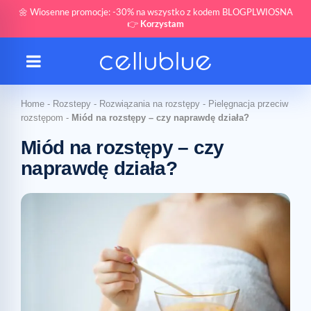
🌼 Wiosenne promocje: -30% na wszystko z kodem BLOGPLWIOSNA
👉
Korzystam
Home
-
Rozstepy
-
Rozwiązania na rozstępy
-
Pielęgnacja przeciw
rozstępom
-
Miód na rozstępy – czy naprawdę działa?
Miód na rozstępy – czy
naprawdę działa?