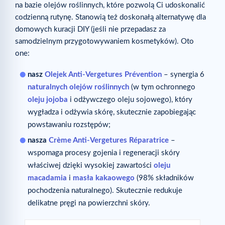
na bazie olejów roślinnych, które pozwolą Ci udoskonalić
codzienną rutynę. Stanowią też doskonałą alternatywę dla
domowych kuracji DIY (jeśli nie przepadasz za
samodzielnym przygotowywaniem kosmetyków). Oto
one:
nasz
Olejek Anti-Vergetures Prévention
– synergia 6
naturalnych olejów roślinnych
(w tym ochronnego
oleju jojoba
i odżywczego oleju sojowego), który
wygładza i odżywia skórę, skutecznie zapobiegając
powstawaniu rozstępów;
nasza
Crème Anti-Vergetures Réparatrice
–
wspomaga procesy gojenia i regeneracji skóry
właściwej dzięki wysokiej zawartości
oleju
macadamia
i
masła kakaowego
(98% składników
pochodzenia naturalnego). Skutecznie redukuje
delikatne pręgi na powierzchni skóry.