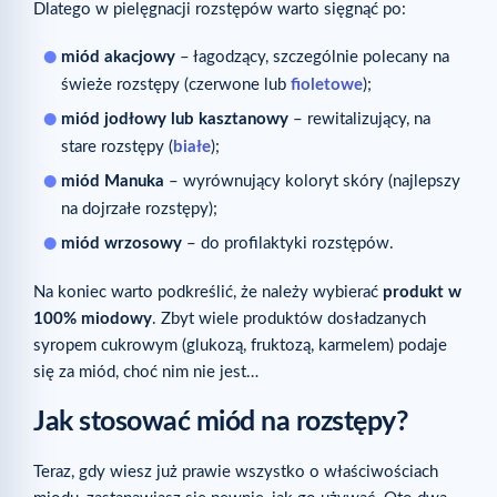
Dlatego w pielęgnacji rozstępów warto sięgnąć po:
miód akacjowy
– łagodzący, szczególnie polecany na
świeże rozstępy (czerwone lub
fioletowe
);
miód jodłowy lub kasztanowy
– rewitalizujący, na
stare rozstępy (
białe
);
miód Manuka
– wyrównujący koloryt skóry (najlepszy
na dojrzałe rozstępy);
miód wrzosowy
– do profilaktyki rozstępów.
Na koniec warto podkreślić, że należy wybierać
produkt w
100% miodowy
. Zbyt wiele produktów dosładzanych
syropem cukrowym (glukozą, fruktozą, karmelem) podaje
się za miód, choć nim nie jest…
Jak stosować miód na rozstępy?
Teraz, gdy wiesz już prawie wszystko o właściwościach