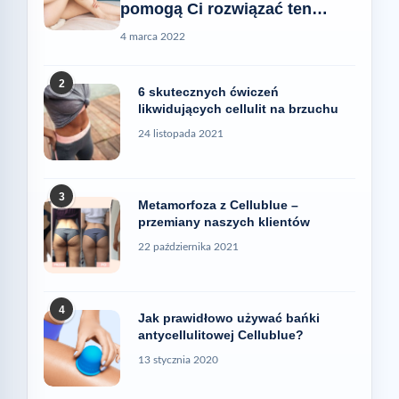
pomogą Ci rozwiązać ten
problem
4 marca 2022
2
6 skutecznych ćwiczeń
likwidujących cellulit na brzuchu
24 listopada 2021
3
Metamorfoza z Cellublue –
przemiany naszych klientów
22 października 2021
4
Jak prawidłowo używać bańki
antycellulitowej Cellublue?
13 stycznia 2020