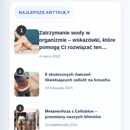
NAJLEPSZE ARTYKUŁY
1
Zatrzymanie wody w
organizmie – wskazówki, które
pomogą Ci rozwiązać ten
problem
4 marca 2022
2
6 skutecznych ćwiczeń
likwidujących cellulit na brzuchu
24 listopada 2021
3
Metamorfoza z Cellublue –
przemiany naszych klientów
22 października 2021