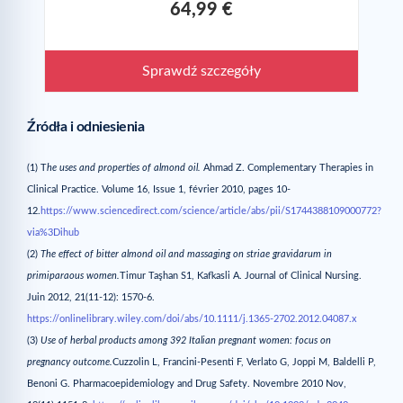
64,99 €
Sprawdź szczegóły
Źródła i odniesienia
(1) T
he uses and properties of almond oil.
Ahmad Z. Complementary Therapies in
Clinical Practice. Volume 16, Issue 1, février 2010, pages 10-
12.
https://www.sciencedirect.com/science/article/abs/pii/S1744388109000772?
via%3Dihub
(2)
The effect of bitter almond oil and massaging on striae gravidarum in
primiparaous women.
Timur Taşhan S1, Kafkasli A. Journal of Clinical Nursing.
Juin 2012, 21(11-12): 1570-6.
https://onlinelibrary.wiley.com/doi/abs/10.1111/j.1365-2702.2012.04087.x
(3)
Use of herbal products among 392 Italian pregnant women: focus on
pregnancy outcome.
Cuzzolin L, Francini-Pesenti F, Verlato G, Joppi M, Baldelli P,
Benoni G. Pharmacoepidemiology and Drug Safety. Novembre 2010 Nov,