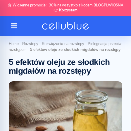
🌼 Wiosenne promocje: -30% na wszystko z kodem BLOGPLWIOSNA
👉
Korzystam
Home
-
Rozstepy
-
Rozwiązania na rozstępy
-
Pielęgnacja przeciw
rozstępom
-
5 efektów oleju ze słodkich migdałów na rozstępy
5 efektów oleju ze słodkich
migdałów na rozstępy