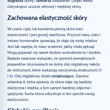
wygładza
skórę i
uśmierza
swędzenie. Dzięki niemu
odzyskujesz uczucie zdrowej i miękkiej skóry.
Zachowana elastyczność skóry
W czasie ciąży lub karmienia piersią skóra traci
elastyczność i jest gorzej nawilżona. Przyrost masy ciała i
zmiany hormonalne sprawiają, że staje się mniej miękka.
Jest tak napięta, że masz wrażenie, jakby miała pęknąć.
Mogą pojawiać się nawet drobne uszkodzenia tu i ówdzie.
Badanie naukowe wykazało, że spośród zewnętrznych
preparatów stosowanych na skórę olej migdałowy należy
do nielicznych, które wykazują rzeczywistą skuteczność (
5
i
6
). Olej migdałowy działa
zmiękczająco
. Zawiera
witaminę A, która sprawia, że skóra staje się bardziej
elastyczna i miękka, a tym samym bardziej odporna i
sprężysta. Sucha skóra odzyskuje w ten sposób swoją
elastyczność.