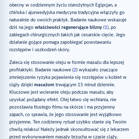
obecny w codziennym życiu starożytnych Egipcjan, a
chińska i ajurwedyjska medycyna tradycyjna włączyły go
naturalnie do swoich praktyk. Badanie naukowe wskazuje
dziś na jego
właściwości regenerujące blizny
(
1
), po
zabiegach chirurgicznych takich jak cesarskie cięcie. Jego
działanie gojące pomaga zapobiegać powstawaniu
rozstępów i uszkodzeń skóry.
Zaleca się stosowanie oleju w formie masażu dla lepszej
profilaktyki. Badanie naukowe (
2
) wykazało znaczące
zmniejszenie ryzyka pojawienia się rozstępów u kobiet w
ciąży dzięki
masażom
trwającym 15 minut dziennie.
Kluczowe jest wcieranie oleju podczas masażu, aby
uzyskać pożądany efekt. Olej łatwo się wchłania, nie
pozostawia tłustego filmu na skórze i ma przyjemny
zapach, co sprawia, że jego stosowanie jest wyjątkowo
przyjemne. Ten codzienny rytuał szybko stanie się Twoim
chwilą relaksu! Należy jednak skonsultować się z lekarzem
przed wykonywaniem masaży brzucha w czasie ciąży.