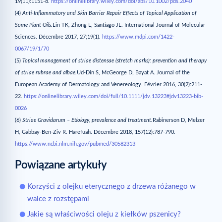
19(11):1151-8.
https://onlinelibrary.wiley.com/doi/abs/10.1002/pds.2040
(4)
Anti-Inflammatory and Skin Barrier Repair Effects of Topical Application of
Some Plant Oils.
Lin TK, Zhong L, Santiago JL. International Journal of Molecular
Sciences. Décembre 2017, 27;19(1).
https://www.mdpi.com/1422-
0067/19/1/70
(5)
Topical management of striae distensae (stretch marks): prevention and therapy
of striae rubrae and albae.
Ud-Din S, McGeorge D, Bayat A. Journal of the
European Academy of Dermatology and Venereology. Février 2016, 30(2):211-
22.
https://onlinelibrary.wiley.com/doi/full/10.1111/jdv.13223#jdv13223-bib-
0026
(6)
Striae Gravidarum – Etiology, prevalence and treatment.
Rabinerson D, Melzer
H, Gabbay-Ben-Ziv R. Harefuah. Décembre 2018, 157(12):787-790.
https://www.ncbi.nlm.nih.gov/pubmed/30582313
Powiązane artykuły
Korzyści z olejku eterycznego z drzewa różanego w
walce z rozstępami
Jakie są właściwości oleju z kiełków pszenicy?