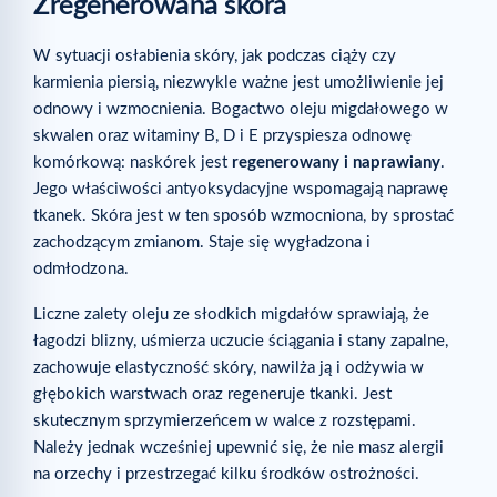
Zregenerowana skóra
W sytuacji osłabienia skóry, jak podczas ciąży czy
karmienia piersią, niezwykle ważne jest umożliwienie jej
odnowy i wzmocnienia. Bogactwo oleju migdałowego w
skwalen oraz witaminy B, D i E przyspiesza odnowę
komórkową: naskórek jest
regenerowany i naprawiany
.
Jego właściwości antyoksydacyjne wspomagają naprawę
tkanek. Skóra jest w ten sposób wzmocniona, by sprostać
zachodzącym zmianom. Staje się wygładzona i
odmłodzona.
Liczne zalety oleju ze słodkich migdałów sprawiają, że
łagodzi blizny, uśmierza uczucie ściągania i stany zapalne,
zachowuje elastyczność skóry, nawilża ją i odżywia w
głębokich warstwach oraz regeneruje tkanki. Jest
skutecznym sprzymierzeńcem w walce z rozstępami.
Należy jednak wcześniej upewnić się, że nie masz alergii
na orzechy i przestrzegać kilku środków ostrożności.