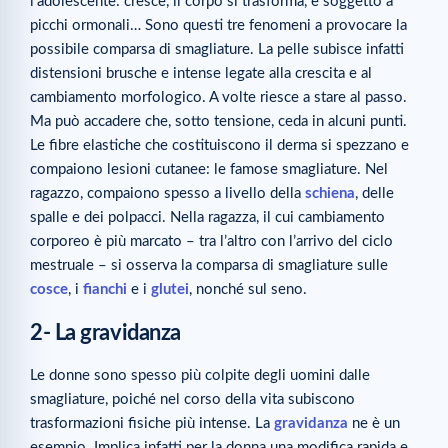
l’adolescente: cresce, il corpo si trasforma, è soggetto a
picchi ormonali… Sono questi tre fenomeni a provocare la
possibile comparsa di smagliature. La pelle subisce infatti
distensioni brusche e intense legate alla crescita e al
cambiamento morfologico. A volte riesce a stare al passo.
Ma può accadere che, sotto tensione, ceda in alcuni punti.
Le fibre elastiche che costituiscono il derma si spezzano e
compaiono lesioni cutanee: le famose smagliature. Nel
ragazzo, compaiono spesso a livello della
schiena
, delle
spalle e dei polpacci. Nella ragazza, il cui cambiamento
corporeo è più marcato – tra l’altro con l’arrivo del ciclo
mestruale – si osserva la comparsa di smagliature sulle
cosce
, i
fianchi
e i
glutei
, nonché sul seno.
2- La gravidanza
Le donne sono spesso più colpite degli uomini dalle
smagliature, poiché nel corso della vita subiscono
trasformazioni fisiche più intense. La
gravidanza
ne è un
esempio. Implica infatti per la donna una modifica rapida e