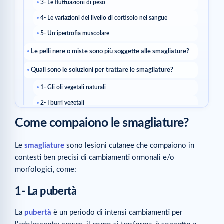
3- Le fluttuazioni di peso
4- Le variazioni del livello di cortisolo nel sangue
5- Un’ipertrofia muscolare
Le pelli nere o miste sono più soggette alle smagliature?
Quali sono le soluzioni per trattare le smagliature?
1- Gli oli vegetali naturali
2- I burri vegetali
3- Le creme anti-smagliature
Come compaiono le smagliature?
Articoli correlati
Le
smagliature
sono lesioni cutanee che compaiono in
Articoli correlati
contesti ben precisi di cambiamenti ormonali e/o
morfologici, come:
1- La pubertà
La
pubertà
è un periodo di intensi cambiamenti per