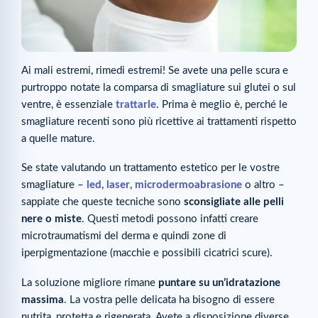
Ai mali estremi, rimedi estremi! Se avete una pelle scura e
purtroppo notate la comparsa di smagliature sui glutei o sul
ventre, è essenziale
trattarle
. Prima è meglio è, perché le
smagliature recenti sono più ricettive ai trattamenti rispetto
a quelle mature.
Se state valutando un trattamento estetico per le vostre
smagliature –
led
,
laser
,
microdermoabrasione
o altro –
sappiate che queste tecniche sono
sconsigliate alle pelli
nere o miste
. Questi metodi possono infatti creare
microtraumatismi del derma e quindi zone di
iperpigmentazione (macchie e possibili cicatrici scure).
La soluzione migliore rimane
puntare su un’idratazione
massima
. La vostra pelle delicata ha bisogno di essere
nutrita, protetta e rigenerata. Avete a disposizione diverse