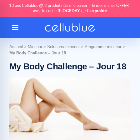
13 ans Cellublue 🎂 2 produits dans le panier = le moins cher OFFERT
avec le code :
BLOGBDAY
👉
J'en profite
Accueil
>
Minceur
>
Solutions minceur
>
Programme minceur
>
My Body Challenge – Jour 18
My Body Challenge – Jour 18