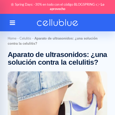
🌼 Spring Days: -30% en todo con el código BLOGSPRING 👉
Lo
aprovecho
Home
-
Celulitis
-
Aparato de ultrasonidos: ¿una solución
contra la celulitis?
Aparato de ultrasonidos: ¿una
solución contra la celulitis?