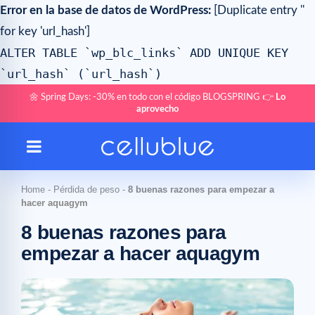
Error en la base de datos de WordPress:
[Duplicate entry ''
for key 'url_hash']
ALTER TABLE `wp_blc_links` ADD UNIQUE KEY
`url_hash` (`url_hash`)
🌼 Spring Days: -30% en todo con el código BLOGSPRING 👉
Lo
aprovecho
Home
-
Pérdida de peso
-
8 buenas razones para empezar a
hacer aquagym
8 buenas razones para
empezar a hacer aquagym