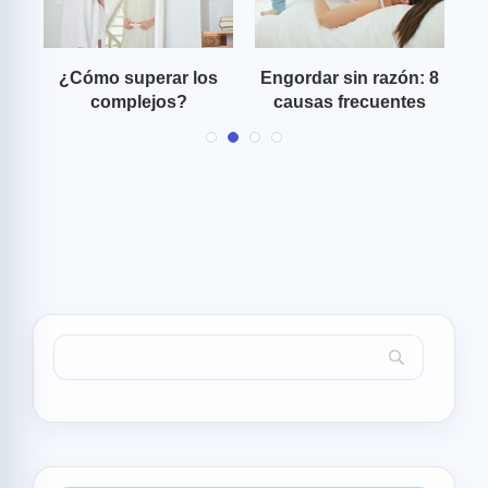
l
¿Cómo superar los
Engordar sin razón: 8
complejos?
causas frecuentes