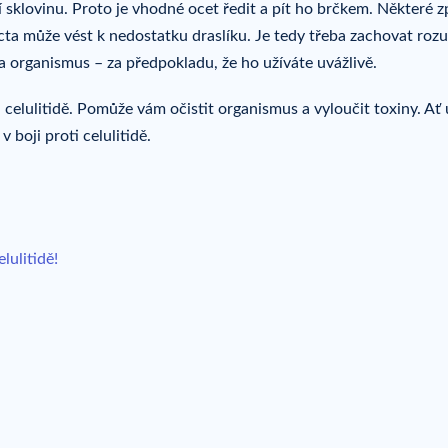
sklovinu. Proto je vhodné ocet ředit a pít ho brčkem. Některé z
ta může vést k nedostatku draslíku. Je tedy třeba zachovat ro
 organismus – za předpokladu, že ho užíváte uvážlivě.
i celulitidě. Pomůže vám očistit organismus a vyloučit toxiny. Ať
boji proti celulitidě.
lulitidě!