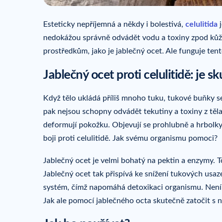
Esteticky nepříjemná a někdy i bolestivá,
celulitida
j
nedokážou správně odvádět vodu a toxiny zpod kůže.
prostředkům, jako je jablečný ocet. Ale funguje te
Jablečný ocet proti celulitidě: je 
Když tělo ukládá příliš mnoho tuku, tukové buňky se
pak nejsou schopny odvádět tekutiny a toxiny z těl
deformují pokožku. Objevují se prohlubně a hrbolk
boji proti celulitidě. Jak svému organismu pomoci?
Jablečný ocet je velmi bohatý na pektin a enzymy. 
Jablečný ocet tak přispívá ke snížení tukových usaz
systém, čímž napomáhá detoxikaci organismu. Není pr
Jak ale pomocí jablečného octa skutečně zatočit s 