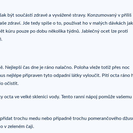
šak být součástí zdravé a vyvážené stravy. Konzumovaný v příliš
še zdraví. Jde tedy spíše o to, používat ho v malých dávkách ja
t kúru pouze po dobu několika týdnů. Jablečný ocet lze proti
ě.
. Nejlepší čas dne je ráno nalačno. Poloha vleže totiž přes noc
s nejlépe připraven tyto odpadní látky vyloučit. Pití octa ráno
o očistit.
ky octa ve velké sklenici vody. Tento ranní nápoj pomůže vašemu 
 přidat trochu medu nebo případně trochu pomerančového džus
o v zeleném čaji.