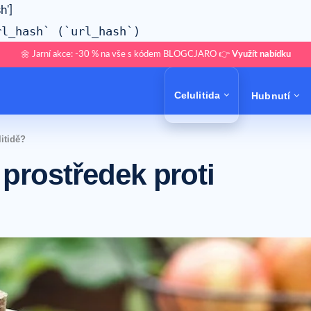
h']
rl_hash` (`url_hash`)
🌼 Jarní akce: -30 % na vše s kódem BLOGCJARO 👉
Využít nabídku
Celulitida
Hubnutí
litidě?
 prostředek proti