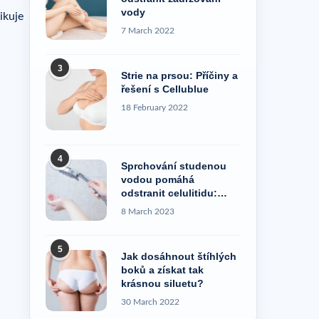
vody
ikuje
7 March 2022
3
Strie na prsou: Příčiny a
řešení s Cellublue
18 February 2022
4
Sprchování studenou
vodou pomáhá
odstranit celulitidu:
pravda, nebo pověra?
8 March 2023
5
Jak dosáhnout štíhlých
boků a získat tak
krásnou siluetu?
30 March 2022