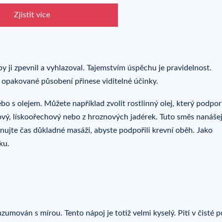
Zjistit více
y ji zpevnil a vyhlazoval. Tajemstvím úspěchu je pravidelnost.
 opakované působení přinese viditelné účinky.
o s olejem. Můžete například zvolit rostlinný olej, který podpor
ádový, lískoořechový nebo z hroznových jadérek. Tuto směs nanáše
ujte čas důkladné masáži, abyste podpořili krevní oběh. Jako
ku.
zumován s mírou. Tento nápoj je totiž velmi kyselý. Pití v čisté 