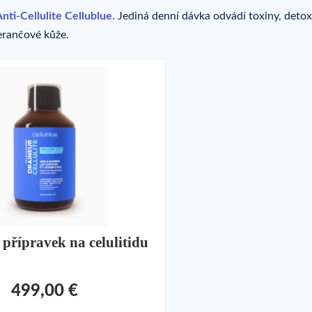
nti-Cellulite Cellublue
. Jediná denní dávka odvádí toxiny, detox
erančové kůže.
přípravek na celulitidu
499,00 €