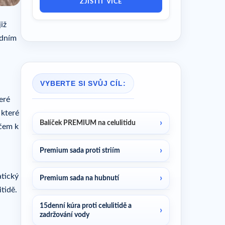
ZJISTIT VÍCE
iž
odním
VYBERTE SI SVŮJ CÍL:
eré
 které
Balíček PREMIUM na celulitidu
íčem k
Premium sada proti striím
atický
Premium sada na hubnutí
tidě.
15denní kúra proti celulitidě a
zadržování vody