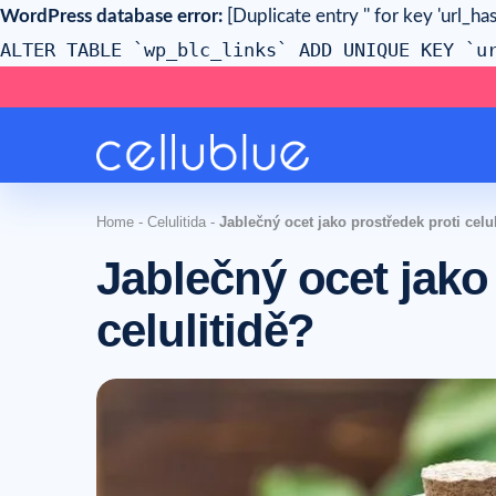
WordPress database error:
[Duplicate entry '' for key 'url_has
ALTER TABLE `wp_blc_links` ADD UNIQUE KEY `u
Home
-
Celulitida
-
Jablečný ocet jako prostředek proti celu
Jablečný ocet jako
celulitidě?