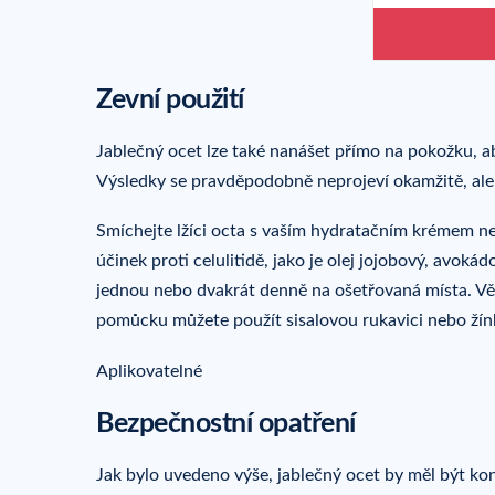
Zevní použití
Jablečný ocet lze také nanášet přímo na pokožku, ab
Výsledky se pravděpodobně neprojeví okamžitě, ale
Smíchejte lžíci octa s vaším hydratačním krémem neb
účinek proti celulitidě, jako je olej jojobový, avok
jednou nebo dvakrát denně na ošetřovaná místa. Věn
pomůcku můžete použít sisalovou rukavici nebo žín
Aplikovatelné
Bezpečnostní opatření
Jak bylo uvedeno výše, jablečný ocet by měl být kon