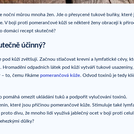
e noční můrou mnoha žen. Jde o přesycené tukové buňky, které j
 V boji proti pomerančové kůži se některé ženy obracejí k přír
nto domácí recept skutečně?
skutečně účinný?
 pod kůží zvětšují. Začnou stlačovat krevní a lymfatické cévy, kt
a. Hromadění odpadních látek pod kůží vytváří tukové usazeniny,
y – to, čemu říkáme
pomerančová kůže
. Odvod toxinů je tedy kl
To pomáhá omezit ukládání tuků a podpořit vylučování toxinů.
enin, které jsou příčinou pomerančové kůže. Stimuluje také lymf
oto divu, že mnoho lidí využívá jablečný ocet v boji proti celuli
nehezkými důlky?