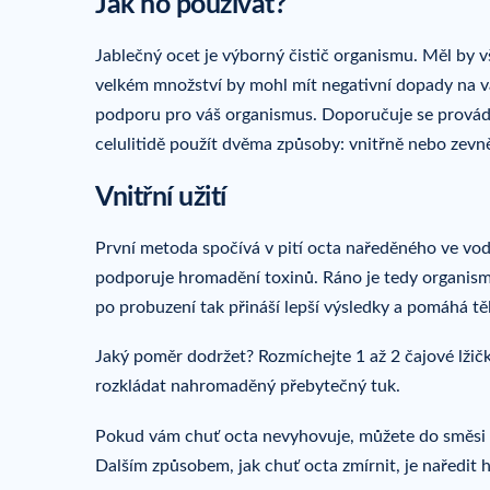
Jak ho používat?
Jablečný ocet je výborný čistič organismu. Měl by v
velkém množství by mohl mít negativní dopady na va
podporu pro váš organismus. Doporučuje se provádě
celulitidě použít dvěma způsoby: vnitřně nebo zevn
Vnitřní užití
První metoda spočívá v pití octa naředěného ve vodě
podporuje hromadění toxinů. Ráno je tedy organismu
po probuzení tak přináší lepší výsledky a pomáhá těl
Jaký poměr dodržet? Rozmíchejte 1 až 2 čajové lžič
rozkládat nahromaděný přebytečný tuk.
Pokud vám chuť octa nevyhovuje, můžete do směsi
Dalším způsobem, jak chuť octa zmírnit, je naředit h