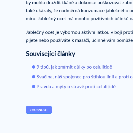
by mohlo dráždit tkáně a dokonce poškozovat zubní 
také ukázaly, že nadměrná konzumace jablečného oc
míru. Jablečný ocet má mnoho pozitivních účinků na
Jablečný ocet je výbornou aktivní látkou v boji prot
pijete nebo používáte k masáži, účinně vám pomůže v 
Související články
9 tipů, jak zmírnit důlky po celulitidě
Svačina, náš spojenec pro štíhlou linii a proti ce
Pravda a mýty o stravě proti celulitidě
ZHUBNOUT