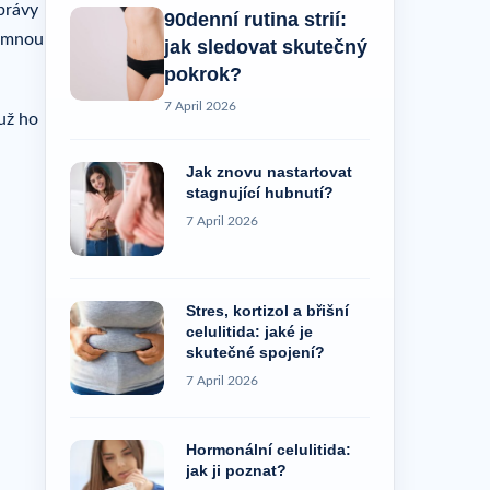
právy
90denní rutina strií:
zumnou
jak sledovat skutečný
pokrok?
7 April 2026
 už ho
Jak znovu nastartovat
stagnující hubnutí?
7 April 2026
Stres, kortizol a břišní
celulitida: jaké je
skutečné spojení?
7 April 2026
Hormonální celulitida:
jak ji poznat?