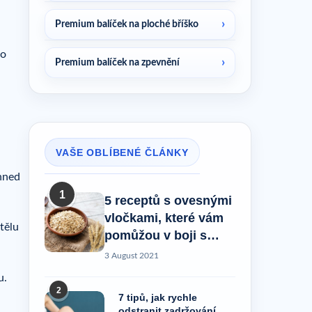
Premium balíček na ploché bříško
ko
Premium balíček na zpevnění
VAŠE OBLÍBENÉ ČLÁNKY
 hned
1
5 receptů s ovesnými
vločkami, které vám
tělu
pomůžou v boji s
celulitidou!
3 August 2021
u.
2
7 tipů, jak rychle
odstranit zadržování