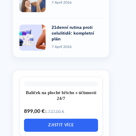
7 April 2026
21denní rutina proti
celulitidě: kompletní
plán
7 April 2026
Balíček na ploché břicho s účinností
24/7
899,00 €
1 737,00 €
ZJISTIT VÍCE