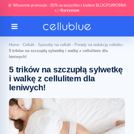
🌼 Wiosenne promocje: -30% na wszystko z kodem BLOGPLWIOSNA
👉
Korzystam
Home
-
Cellulit
-
Sposoby na cellulit
-
Porady na redukcję cellulitu
-
5 trików na szczupłą sylwetkę i walkę z cellulitem dla
leniwych!
5 trików na szczupłą sylwetkę
i walkę z cellulitem dla
leniwych!