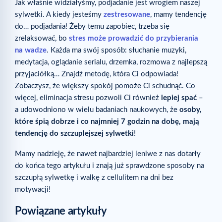
Jak właśnie widziałyśmy, podjadanie jest wrogiem naszej
sylwetki. A kiedy jesteśmy
zestresowane
, mamy tendencję
do… podjadania! Żeby temu zapobiec, trzeba się
zrelaksować, bo
stres może prowadzić do przybierania
na wadze
. Każda ma swój sposób: słuchanie muzyki,
medytacja, oglądanie serialu, drzemka, rozmowa z najlepszą
przyjaciółką… Znajdź metodę, która Ci odpowiada!
Zobaczysz, że większy spokój pomoże Ci schudnąć. Co
więcej, eliminacja stresu pozwoli Ci również
lepiej spać
–
a udowodniono w wielu badaniach naukowych, że
osoby,
które śpią dobrze i co najmniej 7 godzin na dobę, mają
tendencję do szczuplejszej sylwetki
!
Mamy nadzieję, że nawet najbardziej leniwe z nas dotarły
do końca tego artykułu i znają już sprawdzone sposoby na
szczupłą sylwetkę i walkę z cellulitem na dni bez
motywacji!
Powiązane artykuły