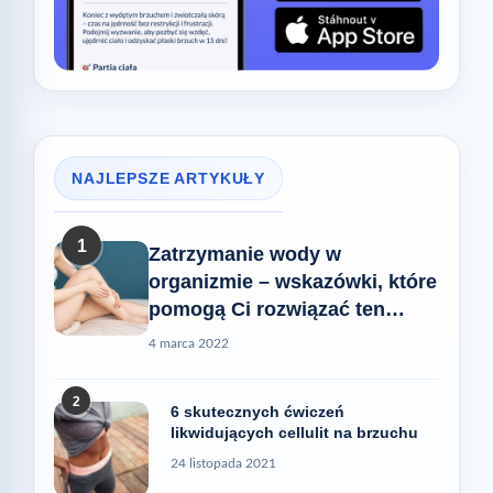
NAJLEPSZE ARTYKUŁY
1
Zatrzymanie wody w
organizmie – wskazówki, które
pomogą Ci rozwiązać ten
problem
4 marca 2022
2
6 skutecznych ćwiczeń
likwidujących cellulit na brzuchu
24 listopada 2021