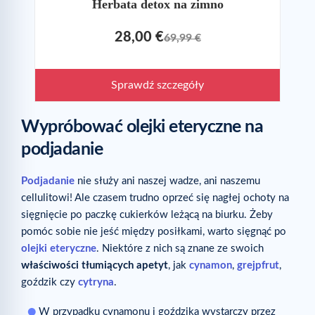
Herbata detox na zimno
28,00 €
69,99 €
Sprawdź szczegóły
Wypróbować olejki eteryczne na
podjadanie
Podjadanie
nie służy ani naszej wadze, ani naszemu
cellulitowi! Ale czasem trudno oprzeć się nagłej ochoty na
sięgnięcie po paczkę cukierków leżącą na biurku. Żeby
pomóc sobie nie jeść między posiłkami, warto sięgnąć po
olejki eteryczne
. Niektóre z nich są znane ze swoich
właściwości tłumiących apetyt
, jak
cynamon
,
grejpfrut
,
goździk czy
cytryna
.
W przypadku cynamonu i goździka wystarczy przez