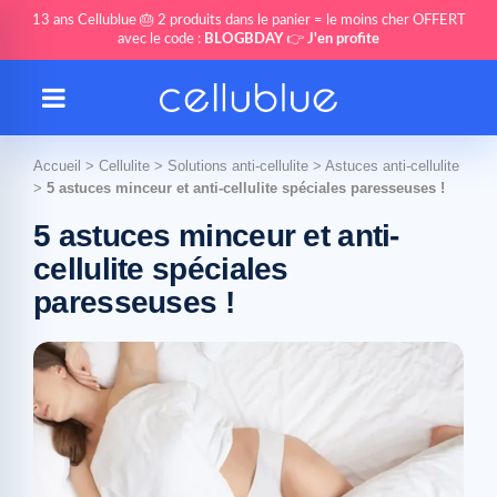
13 ans Cellublue 🎂 2 produits dans le panier = le moins cher OFFERT
avec le code :
BLOGBDAY
👉
J'en profite
Accueil
>
Cellulite
>
Solutions anti-cellulite
>
Astuces anti-cellulite
>
5 astuces minceur et anti-cellulite spéciales paresseuses !
5 astuces minceur et anti-
cellulite spéciales
paresseuses !