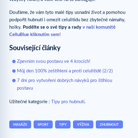
Doufáme, že vám tyto malé tipy usnadní život a pomohou
podpořit hubnutí i omezit celulitidu bez zbytečné námahy,
holky.
Podělte se o své tipy a rady
v naší komunitě
CelluBlue kliknutím sem!
Související články
Zpevním svou postavu ve 4 krocích!
Můj den 100% zeštíhlení a proti celulitidě (2/2)
7 dní pro vytvoření dobrých návyků pro štíhlou
postavu
Užitečné kategorie :
Tipy pro hubnutí
.
MASÁŽE
SPORT
TIPY
VÝŽIVA
ZHUBNOUT