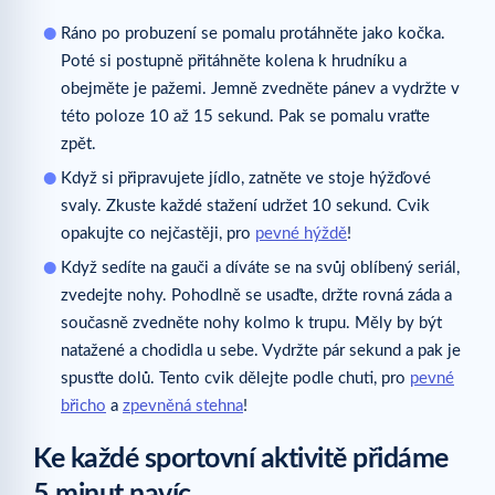
Ráno po probuzení se pomalu protáhněte jako kočka.
Poté si postupně přitáhněte kolena k hrudníku a
obejměte je pažemi. Jemně zvedněte pánev a vydržte v
této poloze 10 až 15 sekund. Pak se pomalu vraťte
zpět.
Když si připravujete jídlo, zatněte ve stoje hýžďové
svaly. Zkuste každé stažení udržet 10 sekund. Cvik
opakujte co nejčastěji, pro
pevné hýždě
!
Když sedíte na gauči a díváte se na svůj oblíbený seriál,
zvedejte nohy. Pohodlně se usaďte, držte rovná záda a
současně zvedněte nohy kolmo k trupu. Měly by být
natažené a chodidla u sebe. Vydržte pár sekund a pak je
spusťte dolů. Tento cvik dělejte podle chuti, pro
pevné
břicho
a
zpevněná stehna
!
Ke každé sportovní aktivitě přidáme
5 minut navíc