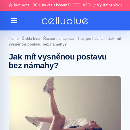
🌼 Jarní akce: -30 % na vše s kódem BLOGCJARO 👉
Využít nabídku
Home
-
Štíhlá linie
-
Řešení na hubnutí
-
Tipy pro hubnutí
-
Jak mít
vysněnou postavu bez námahy?
Jak mít vysněnou postavu
bez námahy?