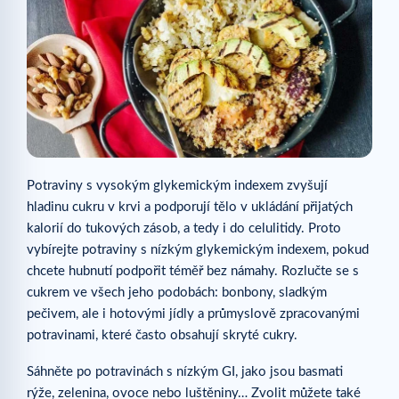
Potraviny s vysokým glykemickým indexem zvyšují
hladinu cukru v krvi a podporují tělo v ukládání přijatých
kalorií do tukových zásob, a tedy i do celulitidy. Proto
vybírejte potraviny s nízkým glykemickým indexem, pokud
chcete hubnutí podpořit téměř bez námahy. Rozlučte se s
cukrem ve všech jeho podobách: bonbony, sladkým
pečivem, ale i hotovými jídly a průmyslově zpracovanými
potravinami, které často obsahují skryté cukry.
Sáhněte po potravinách s nízkým GI, jako jsou basmati
rýže, zelenina, ovoce nebo luštěniny… Zvolit můžete také