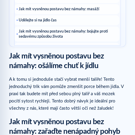
Jak mít vysněnou postavu bez námahy: masáží
Udělejte si na jídlo čas
Jak mít vysněnou postavu bez námahy: bojujte proti
sedavému způsobu života
Vsaďte na potraviny s nízkým glykemickým indexem
Jak mít vysněnou postavu bez
Pro vysněnou postavu bez námahy pijte čaj!
námahy: ošálíme chuť k jídlu
Pro vysněnou postavu bez námahy se bavte!
A k tomu si jednoduše stačí vybrat menší talíře! Tento
Související články
jednoduchý trik vám pomůže zmenšit porce během jídla. V
praxi tak budete mít před sebou plný talíř a váš mozek
pocítí sytost rychleji. Tento dobrý návyk je ideální pro
všechny z nás, které mají často větší oči než žaludek!
Jak mít vysněnou postavu bez
námahy: zařaďte nenápadný pohyb