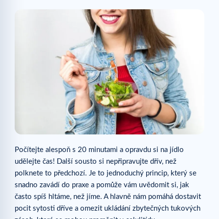
Počítejte alespoň s 20 minutami a opravdu si na jídlo
udělejte čas! Další sousto si nepřipravujte dřív, než
polknete to předchozí. Je to jednoduchý princip, který se
snadno zavádí do praxe a pomůže vám uvědomit si, jak
často spíš hltáme, než jíme. A hlavně nám pomáhá dostavit
pocit sytosti dříve a omezit ukládání zbytečných tukových