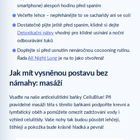
smartphone) alespoň hodinu před spaním
Večeřte lehce – nepřehánějte to se sacharidy ani se solí
Dostatečně pijte ještě před spaním, klidně si dejte
Detoxikační nálev
vhodný pro klidné usínání a noční
odbourávání tuků
Dopřejte si před usnutím nenáročnou cocooning rutinu.
Řada
All Night Long
je na to jako stvořená!
Jak mít vysněnou postavu bez
námahy: masáží
Vsaďte na naše anticelulitidní baňky CelluBlue! Při
pravidelné masáži těla s těmito baňkami podpoříte krevní a
lymfatický oběh a pomůžete omezit zadržování vody i
vzhled celulitidy. Vaše nohy tak budou působit lehčeji,
štíhleji a pokožka bude krásně hladká a pevná!