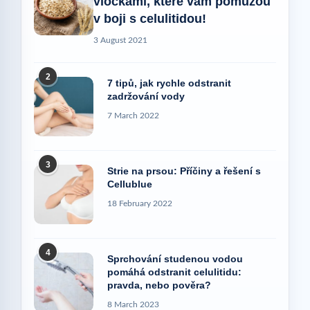
vločkami, které vám pomůžou
v boji s celulitidou!
3 August 2021
2
7 tipů, jak rychle odstranit
zadržování vody
7 March 2022
3
Strie na prsou: Příčiny a řešení s
Cellublue
18 February 2022
4
Sprchování studenou vodou
pomáhá odstranit celulitidu:
pravda, nebo pověra?
8 March 2023