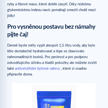
ryby a libové maso, které dobře zasytí. Díky nízkému
glykemickému indexu navíc pomáhají omezit chutě mezi
jídly!
Pro vysněnou postavu bez námahy
pijte čaj!
Denně byste měly vypít alespoň 1,5 litru vody, aby bylo
tělo dostatečně hydratované a lépe se zbavovalo
nahromaděných toxinů. Pro pestrost a pro podporu
odvodňujícího účinku a hladší pokožky ale můžete zvolit
také
anticelulitidní bylinné nálevy
, které si snadno
připravíte doma.