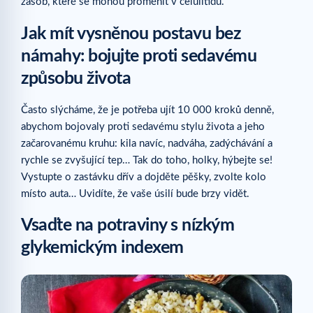
zásob, které se mohou proměnit v celulitidu.
Jak mít vysněnou postavu bez
námahy: bojujte proti sedavému
způsobu života
Často slýcháme, že je potřeba ujít 10 000 kroků denně,
abychom bojovaly proti sedavému stylu života a jeho
začarovanému kruhu: kila navíc, nadváha, zadýchávání a
rychle se zvyšující tep… Tak do toho, holky, hýbejte se!
Vystupte o zastávku dřív a dojděte pěšky, zvolte kolo
místo auta… Uvidíte, že vaše úsilí bude brzy vidět.
Vsaďte na potraviny s nízkým
glykemickým indexem