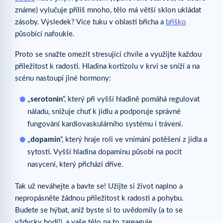
známe) vylučuje příliš mnoho, tělo má větší sklon ukládat
zásoby. Výsledek? Více tuku v oblasti břicha a
bříško
působící nafoukle.
Proto se snažte omezit stresující chvíle a využijte každou
příležitost k radosti. Hladina kortizolu v krvi se sníží a na
scénu nastoupí jiné hormony:
„
serotonin
“, který při vyšší hladině pomáhá regulovat
náladu, snižuje chuť k jídlu a podporuje správné
fungování kardiovaskulárního systému i trávení.
„
dopamin
“, který hraje roli ve vnímání potěšení z jídla a
sytosti. Vyšší hladina dopaminu působí na pocit
nasycení, který přichází dříve.
Tak už neváhejte a bavte se! Užijte si život naplno a
nepropásněte žádnou příležitost k radosti a pohybu.
Budete se hýbat, aniž byste si to uvědomily (a to se
vždycky hodí!), a vaše tělo na to zareaguje.