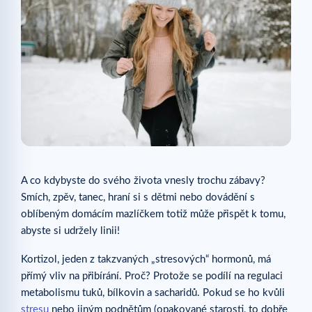
A co kdybyste do svého života vnesly trochu zábavy?
Smích, zpěv, tanec, hraní si s dětmi nebo dovádění s
oblíbeným domácím mazlíčkem totiž může přispět k tomu,
abyste si udržely linii!
Kortizol, jeden z takzvaných „stresových“ hormonů, má
přímý vliv na přibírání. Proč? Protože se podílí na regulaci
metabolismu tuků, bílkovin a sacharidů. Pokud se ho kvůli
stresu
nebo jiným podnětům (opakované starosti, to dobře