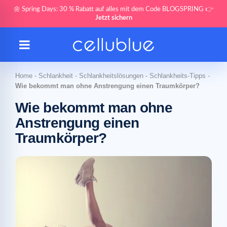
🌼 Spring Days: 30 % Rabatt auf alles mit dem Code BLOGSPRING 👉
Jetzt sichern
Home
-
Schlankheit
-
Schlankheitslösungen
-
Schlankheits-Tipps
-
Wie bekommt man ohne Anstrengung einen Traumkörper?
Wie bekommt man ohne
Anstrengung einen
Traumkörper?