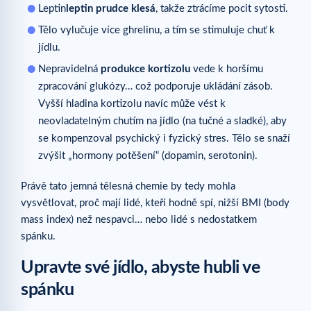
Leptin
leptin prudce klesá
, takže ztrácíme pocit sytosti.
Tělo vylučuje více ghrelinu, a tím se stimuluje chuť k
jídlu.
Nepravidelná
produkce kortizolu
vede k horšímu
zpracování glukózy… což podporuje ukládání zásob.
Vyšší hladina kortizolu navíc může vést k
neovladatelným chutím na jídlo (na tučné a sladké), aby
se kompenzoval psychický i fyzický stres. Tělo se snaží
zvýšit „hormony potěšení“ (dopamin, serotonin).
Právě tato jemná tělesná chemie by tedy mohla
vysvětlovat, proč mají lidé, kteří hodně spí, nižší BMI (body
mass index) než nespavci… nebo lidé s nedostatkem
spánku.
Upravte své jídlo, abyste hubli ve
spánku