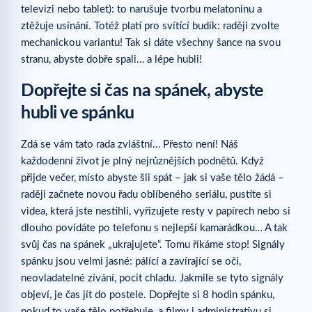
televizi nebo tablet): to narušuje tvorbu melatoninu a
ztěžuje usínání. Totéž platí pro svítící budík: raději zvolte
mechanickou variantu! Tak si dáte všechny šance na svou
stranu, abyste dobře spali… a lépe hubli!
Dopřejte si čas na spánek, abyste
hubli ve spánku
Zdá se vám tato rada zvláštní… Přesto není! Náš
každodenní život je plný nejrůznějších podnětů. Když
přijde večer, místo abyste šli spát – jak si vaše tělo žádá –
raději začnete novou řadu oblíbeného seriálu, pustíte si
videa, která jste nestihli, vyřizujete resty v papírech nebo si
dlouho povídáte po telefonu s nejlepší kamarádkou… A tak
svůj čas na spánek „ukrajujete“. Tomu říkáme stop! Signály
spánku jsou velmi jasné: pálící a zavírající se oči,
neovladatelné zívání, pocit chladu. Jakmile se tyto signály
objeví, je čas jít do postele. Dopřejte si 8 hodin spánku,
pokud to vaše tělo potřebuje, a filmy i administrativu si