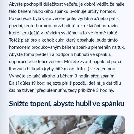
Abyste pochopili důležitost večeře, je dobré vědět, že naše
tělo během hlubokého spánku uvolňuje určitý hormon.
Pokud však byla vaše večeře příliš vydatná a/nebo příliš
pozdní, tento hormon povzbudí tělo k ukládání potravin,
které jsou ještě v trávicím systému, a to ve formě tuku!
Totéž platí pro alkohol: cukr, který obsahuje, bude tímto
hormonem produkovaným během spánku přeměněn na tuk.
Abyste tomu předešli a podpořili hubnutí ve spánku,
doporučuje se lehčí večeře. Můžete zvolit například porci
libových bílkovin (ryby, bílé maso, tofu…) se zeleninou.
Vyhněte se také alkoholu během 3 hodin před spaním.
Další důležitý bod: nejezte příliš pozdě. Ideální je dát tělu
čas na trávení před ulehnutím, tedy přibližně 3 hodiny.
Snižte topení, abyste hubli ve spánku