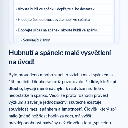
Abyste hubli ve spánku, dopřejte si ho dostatek
Hledejte úplnou tmu, abyste hubli ve spánku
Dopřejte si čas na spánek, abyste hubli ve spánku
Související články
Hubnutí a spánek: malé vysvětlení
na úvod!
Bylo provedeno mnoho studií o vztahu mezi spánkem a
štíhlou linií. Dlouho se totiž pozorovalo, že
lidé, kteří spí
dlouho, bývají méně náchylní k nadváze
než lidé s
nedostatkem spánku. Vědci se proto rozhodli provést
výzkum a závěr je jednoznačný: skutečně existuje
souvislost mezi spánkem a hmotností
. Člověk, který spí
málo (méně než šest hodin za noc), má vyšší
pravděpodobnost nadváhy než člověk, který „spí celou