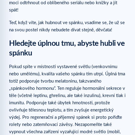
moci odtrhnout od oblíbeného seriálu nebo knížky a jít
spát!
Teď, když víte, jak hubnout ve spánku, vsadíme se, že už se
na svou postel nikdy nebudete dívat stejně, děvčata!
Hledejte úplnou tmu, abyste hubli ve
spánku
Pokud spíte v místnosti vystavené světlu (venkovnímu
nebo umělému), kvalita vašeho spánku tím utrpí. Úplná tma
totiž podporuje tvorbu melatoninu, takzvaného
„spánkového hormonu“. Ten reguluje hormonální sekrece v
těle (včetně leptinu, ghrelinu, ale také inzulinu), krevní tlak i
imunitu. Podporuje také úbytek hmotnosti, protože
ovlivňuje tělesnou teplotu, a tím zvyšuje energetický
výdej. Pro regenerační a příjemný spánek si proto pořiďte
rolety nebo zatemňovací závěsy. Nezapomeňte také
vypnout všechna zařízení vyzařující modré světlo (mobil,