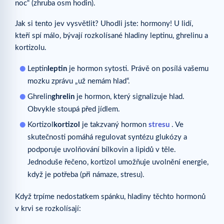
noc“ (zhruba osm hodin).
Jak si tento jev vysvětlit? Uhodli jste: hormony! U lidí,
kteří spí málo, bývají rozkolísané hladiny leptinu, ghrelinu a
kortizolu.
Leptin
leptin
je hormon sytosti. Právě on posílá vašemu
mozku zprávu „už nemám hlad“.
Ghrelin
ghrelin
je hormon, který signalizuje hlad.
Obvykle stoupá před jídlem.
Kortizol
kortizol
je takzvaný hormon
stresu
. Ve
skutečnosti pomáhá regulovat syntézu glukózy a
podporuje uvolňování bílkovin a lipidů v těle.
Jednoduše řečeno, kortizol umožňuje uvolnění energie,
když je potřeba (při námaze, stresu).
Když trpíme nedostatkem spánku, hladiny těchto hormonů
v krvi se rozkolísají: