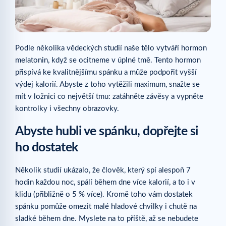
Podle několika vědeckých studií naše tělo vytváří hormon
melatonin, když se ocitneme v úplné tmě. Tento hormon
přispívá ke kvalitnějšímu spánku a může podpořit vyšší
výdej kalorií. Abyste z toho vytěžili maximum, snažte se
mít v ložnici co největší tmu: zatáhněte závěsy a vypněte
kontrolky i všechny obrazovky.
Abyste hubli ve spánku, dopřejte si
ho dostatek
Několik studií ukázalo, že člověk, který spí alespoň 7
hodin každou noc, spálí během dne více kalorií, a to i v
klidu (přibližně o 5 % více). Kromě toho vám dostatek
spánku pomůže omezit malé hladové chvilky i chutě na
sladké během dne. Myslete na to příště, až se nebudete