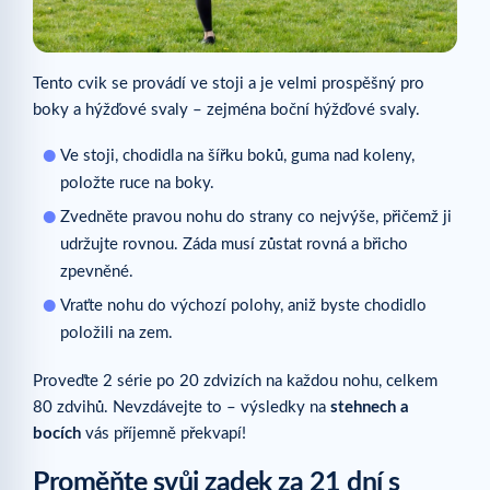
Tento cvik se provádí ve stoji a je velmi prospěšný pro
boky a hýžďové svaly – zejména boční hýžďové svaly.
Ve stoji, chodidla na šířku boků, guma nad koleny,
položte ruce na boky.
Zvedněte pravou nohu do strany co nejvýše, přičemž ji
udržujte rovnou. Záda musí zůstat rovná a břicho
zpevněné.
Vraťte nohu do výchozí polohy, aniž byste chodidlo
položili na zem.
Proveďte 2 série po 20 zdvizích na každou nohu, celkem
80 zdvihů. Nevzdávejte to – výsledky na
stehnech a
bocích
vás příjemně překvapí!
Proměňte svůj zadek za 21 dní s