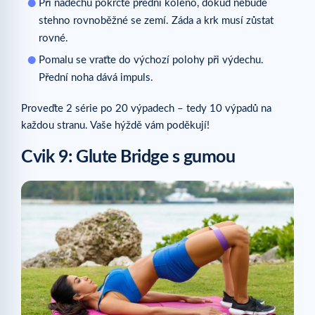
Při nádechu pokrčte přední koleno, dokud nebude
stehno rovnoběžné se zemí. Záda a krk musí zůstat
rovné.
Pomalu se vraťte do výchozí polohy při výdechu.
Přední noha dává impuls.
Proveďte 2 série po 20 výpadech – tedy 10 výpadů na
každou stranu. Vaše hýždě vám poděkují!
Cvik 9: Glute Bridge s gumou