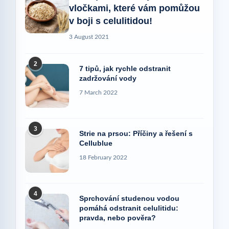
vločkami, které vám pomůžou
v boji s celulitidou!
3 August 2021
2
7 tipů, jak rychle odstranit
zadržování vody
7 March 2022
3
Strie na prsou: Příčiny a řešení s
Cellublue
18 February 2022
4
Sprchování studenou vodou
pomáhá odstranit celulitidu:
pravda, nebo pověra?