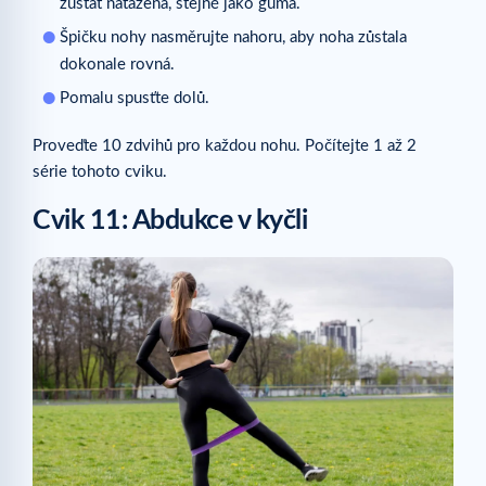
zůstat natažená, stejně jako guma.
Špičku nohy nasměrujte nahoru, aby noha zůstala
dokonale rovná.
Pomalu spusťte dolů.
Proveďte 10 zdvihů pro každou nohu. Počítejte 1 až 2
série tohoto cviku.
Cvik 11: Abdukce v kyčli