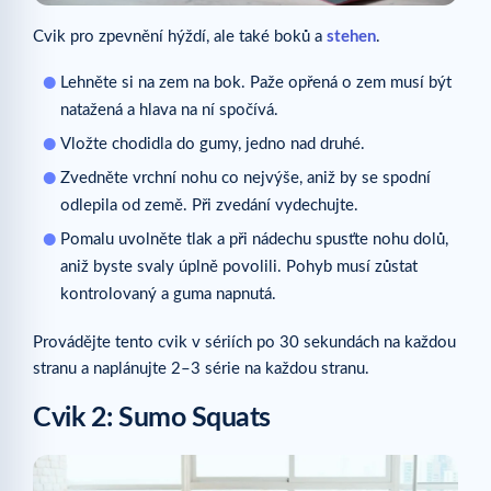
Cvik pro zpevnění hýždí, ale také boků a
stehen
.
Lehněte si na zem na bok. Paže opřená o zem musí být
natažená a hlava na ní spočívá.
Vložte chodidla do gumy, jedno nad druhé.
Zvedněte vrchní nohu co nejvýše, aniž by se spodní
odlepila od země. Při zvedání vydechujte.
Pomalu uvolněte tlak a při nádechu spusťte nohu dolů,
aniž byste svaly úplně povolili. Pohyb musí zůstat
kontrolovaný a guma napnutá.
Provádějte tento cvik v sériích po 30 sekundách na každou
stranu a naplánujte 2–3 série na každou stranu.
Cvik 2: Sumo Squats