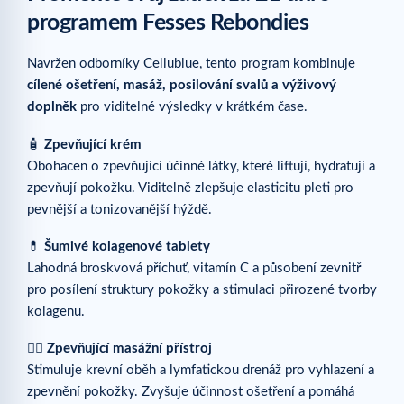
programem Fesses Rebondies
Navržen odborníky Cellublue, tento program kombinuje
cílené ošetření, masáž, posilování svalů a výživový
doplněk
pro viditelné výsledky v krátkém čase.
🧴
Zpevňující krém
Obohacen o zpevňující účinné látky, které liftují, hydratují a
zpevňují pokožku. Viditelně zlepšuje elasticitu pleti pro
pevnější a tonizovanější hýždě.
💊
Šumivé kolagenové tablety
Lahodná broskvová příchuť, vitamín C a působení zevnitř
pro posílení struktury pokožky a stimulaci přirozené tvorby
kolagenu.
💆‍♀️
Zpevňující masážní přístroj
Stimuluje krevní oběh a lymfatickou drenáž pro vyhlazení a
zpevnění pokožky. Zvyšuje účinnost ošetření a pomáhá