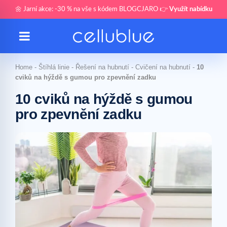
🌼 Jarní akce: -30 % na vše s kódem BLOGCJARO 👉
Využít nabídku
Home
-
Štíhlá linie
-
Řešení na hubnutí
-
Cvičení na hubnutí
-
10
cviků na hýždě s gumou pro zpevnění zadku
10 cviků na hýždě s gumou
pro zpevnění zadku