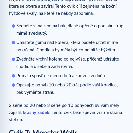
která se otvírá a zavírá! Tento cvik cílí zejména na boční
hýžďové svaly, na které se někdy zapomíná.
Sedněte si na zem na bok, dlaně opřené o podlahu, trup
mírně zvednutý.
Umístěte gumu nad kolena, která budete držet mírně
pokrčená. Chodidla by měla být co nejblíže hýždím.
Zvedněte vrchní koleno co nejvýše, přičemž udržujte
chodidla u sebe a záda rovná.
Pomalu spusťte koleno dolů a znovu zvedněte.
Opakujte pohyb 10 nebo 20krát podle vaší kondice,
pak vyměňte stranu.
2 série po 20 nebo 3 série po 10 pohybech by vám měly
zajistit
krásný zadek
. Tento cvik také zpevní vnitřní stranu
stehen.