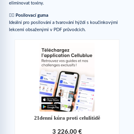
eliminovat toxiny.
🏋️‍♀️
Posilovací guma
Ideální pro posilování a tvarování hýždí s koučinkovými
lekcemi obsaženými v PDF průvodcích.
21denní kúra proti celulitidě
3 226,00 €