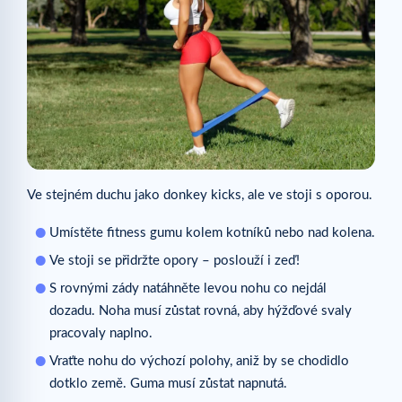
Ve stejném duchu jako donkey kicks, ale ve stoji s oporou.
Umístěte fitness gumu kolem kotníků nebo nad kolena.
Ve stoji se přidržte opory – poslouží i zeď!
S rovnými zády natáhněte levou nohu co nejdál
dozadu. Noha musí zůstat rovná, aby hýžďové svaly
pracovaly naplno.
Vraťte nohu do výchozí polohy, aniž by se chodidlo
dotklo země. Guma musí zůstat napnutá.