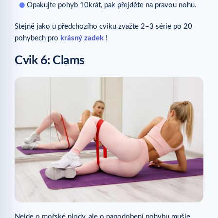
Opakujte pohyb 10krát, pak přejděte na pravou nohu.
Stejně jako u předchozího cviku zvažte 2–3 série po 20
pohybech pro
krásný zadek
!
Cvik 6: Clams
Nejde o mořské plody, ale o napodobení pohybu mušle,