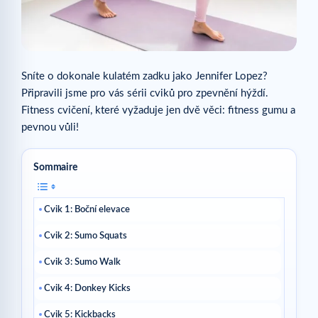
Sníte o dokonale kulatém zadku jako Jennifer Lopez?
Připravili jsme pro vás sérii cviků pro zpevnění hýždí.
Fitness cvičení, které vyžaduje jen dvě věci: fitness gumu a
pevnou vůli!
Sommaire
Cvik 1: Boční elevace
Cvik 2: Sumo Squats
Cvik 3: Sumo Walk
Cvik 4: Donkey Kicks
Cvik 5: Kickbacks