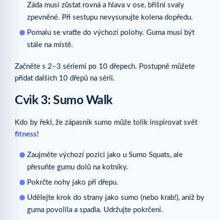
Záda musí zůstat rovná a hlava v ose, břišní svaly
zpevněné. Při sestupu nevysunujte kolena dopředu.
Pomalu se vraťte do výchozí polohy. Guma musí být
stále na místě.
Začněte s 2–3 sériemi po 10 dřepech. Postupně můžete
přidat dalších 10 dřepů na sérii.
Cvik 3: Sumo Walk
Kdo by řekl, že zápasník sumo může tolik inspirovat svět
fitness
!
Zaujměte výchozí pozici jako u Sumo Squats, ale
přesuňte gumu dolů na kotníky.
Pokrčte nohy jako při dřepu.
Udělejte krok do strany jako sumo (nebo krab!), aniž by
guma povolila a spadla. Udržujte pokrčení.