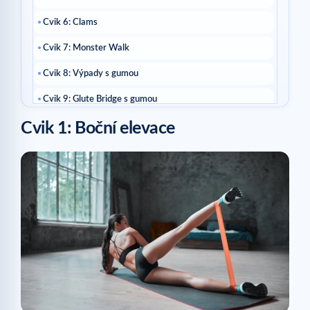
Cvik 6: Clams
Cvik 7: Monster Walk
Cvik 8: Výpady s gumou
Cvik 9: Glute Bridge s gumou
Cvik 1: Boční elevace
Cvik 10: Glute Bridge s výkopem nohy
Cvik 11: Abdukce v kyčli
Proměňte svůj zadek za 21 dní s programem Fesses
Rebondies
Související články