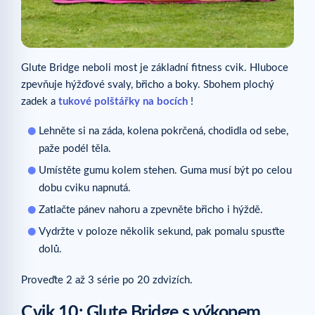
Glute Bridge neboli most je základní fitness cvik. Hluboce
zpevňuje hýžďové svaly, břicho a boky. Sbohem plochý
zadek a
tukové polštářky na bocích
!
Lehněte si na záda, kolena pokrčená, chodidla od sebe,
paže podél těla.
Umístěte gumu kolem stehen. Guma musí být po celou
dobu cviku napnutá.
Zatlačte pánev nahoru a zpevněte břicho i hýždě.
Vydržte v poloze několik sekund, pak pomalu spusťte
dolů.
Proveďte 2 až 3 série po 20 zdvizích.
Cvik 10: Glute Bridge s výkopem