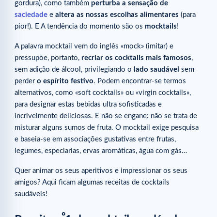
gordura), como também
perturba a sensação de
saciedade
e
altera as nossas escolhas alimentares
(para
pior!). E A tendência do momento são os
mocktails
!
A palavra mocktail vem do inglês «mock» (imitar) e
pressupõe, portanto,
recriar os cocktails mais famosos
,
sem adição de álcool, privilegiando o
lado saudável
sem
perder
o espírito festivo
. Podem encontrar-se termos
alternativos, como «soft cocktails» ou «virgin cocktails»,
para designar estas bebidas ultra sofisticadas e
incrivelmente deliciosas. E não se engane: não se trata de
misturar alguns sumos de fruta. O mocktail exige pesquisa
e baseia-se em associações gustativas entre frutas,
legumes, especiarias, ervas aromáticas, água com gás…
Quer animar os seus aperitivos e impressionar os seus
amigos? Aqui ficam algumas receitas de cocktails
saudáveis!
º