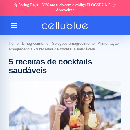
🌼 Spring Days: -30% em tudo com o código BLOGSPRING 👉
Aproveitar
Home
-
Emagrecimento
-
Soluções emagrecimento
-
Alimentação
emagrecedora
-
5 receitas de cocktails saudáveis
5 receitas de cocktails
saudáveis