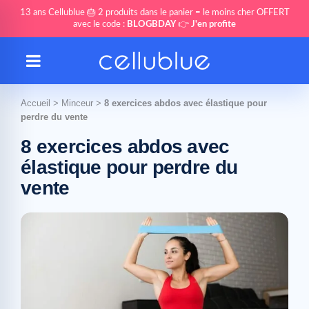
13 ans Cellublue 🎂 2 produits dans le panier = le moins cher OFFERT
avec le code :
BLOGBDAY
👉
J'en profite
Accueil
>
Minceur
>
8 exercices abdos avec élastique pour
perdre du vente
8 exercices abdos avec
élastique pour perdre du
vente