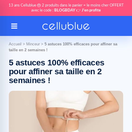
13 ans Cellublue 🎂 2 produits dans le panier = le moins cher OFFERT
avec le code :
BLOGBDAY
👉
J'en profite
Accueil
>
Minceur
>
5 astuces 100% efficaces pour affiner sa
taille en 2 semaines !
5 astuces 100% efficaces
pour affiner sa taille en 2
semaines !