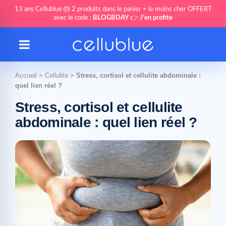
13 ans Cellublue 🎂 2 produits dans le panier = le moins cher OFFERT
avec le code :
BLOGBDAY
👉
J'en profite
Accueil
>
Cellulite
>
Stress, cortisol et cellulite abdominale :
quel lien réel ?
Stress, cortisol et cellulite
abdominale : quel lien réel ?