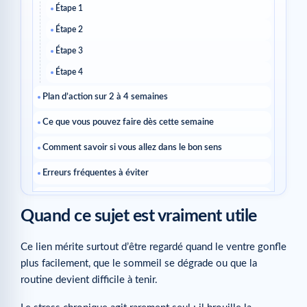
Étape 1
Étape 2
Étape 3
Étape 4
Plan d’action sur 2 à 4 semaines
Ce que vous pouvez faire dès cette semaine
Comment savoir si vous allez dans le bon sens
Erreurs fréquentes à éviter
Questions fréquentes
Quand ce sujet est vraiment utile
Le stress peut-il vraiment modifier la zone abdominale ?
Faut-il faire plus d’abdos ?
Ce lien mérite surtout d’être regardé quand le ventre gonfle
plus facilement, que le sommeil se dégrade ou que la
Quel premier levier travailler ?
routine devient difficile à tenir.
Guides à consulter ensuite