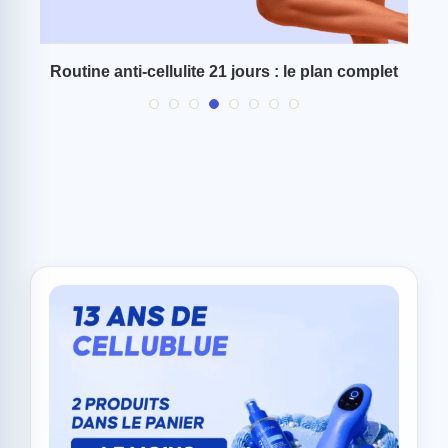
 et
Routine anti-cellulite 21 jours : le plan complet
C