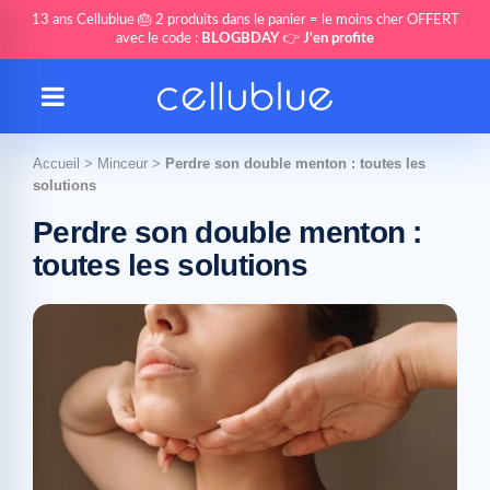
13 ans Cellublue 🎂 2 produits dans le panier = le moins cher OFFERT
avec le code :
BLOGBDAY
👉
J'en profite
Accueil
>
Minceur
>
Perdre son double menton : toutes les
solutions
Perdre son double menton :
toutes les solutions