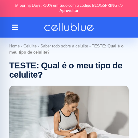
🌼 Spring Days: -30% em tudo com o código BLOGSPRING 👉
Aproveitar
Home
-
Celulite
-
Saber todo sobre a celulite
-
TESTE: Qual é o
meu tipo de celulite?
TESTE: Qual é o meu tipo de
celulite?