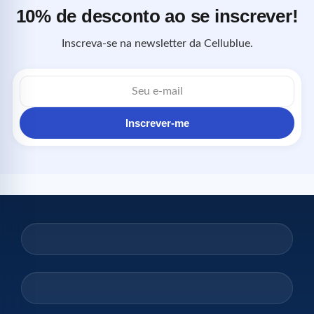
10% de desconto ao se inscrever!
Inscreva-se na newsletter da Cellublue.
Endereço
de
e-
mail
Inscrever-me