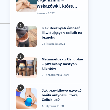
wskazówki, które
pomogą Ci rozwiązać
4 marca 2022
ten problem
2
6 skutecznych ćwiczeń
likwidujących cellulit na
brzuchu
24 listopada 2021
3
Metamorfoza z Cellublue
– przemiany naszych
klientów
22 października 2021
4
Jak prawidłowo używać
bańki antycellulitowej
Cellublue?
13 stycznia 2020