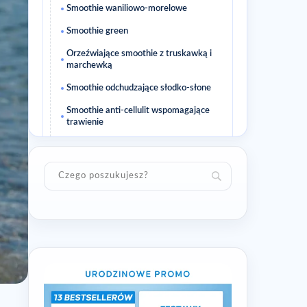
Smoothie waniliowo-morelowe
Smoothie green
Orzeźwiające smoothie z truskawką i
marchewką
Smoothie odchudzające słodko-słone
Smoothie anti-cellulit wspomagające
trawienie
Smoothie owsiane z ananasem
Smoothie z czerwonych owoców
Smoothie kawowo-kokosowe
Smoothie winogrona – ananas – maliny
Powiązane artykuły