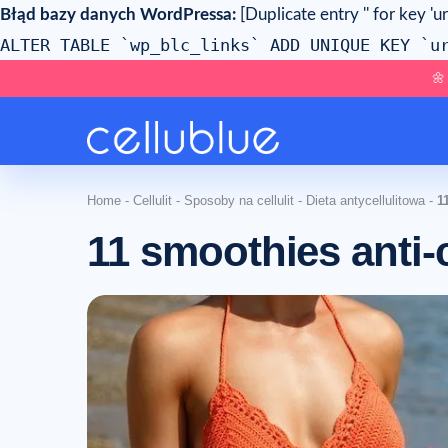
Błąd bazy danych WordPressa:
[Duplicate entry '' for key 'ur
ALTER TABLE `wp_blc_links` ADD UNIQUE KEY `u
🌼
Home
-
Cellulit
-
Sposoby na cellulit
-
Dieta antycellulitowa
-
1
11 smoothies anti-c