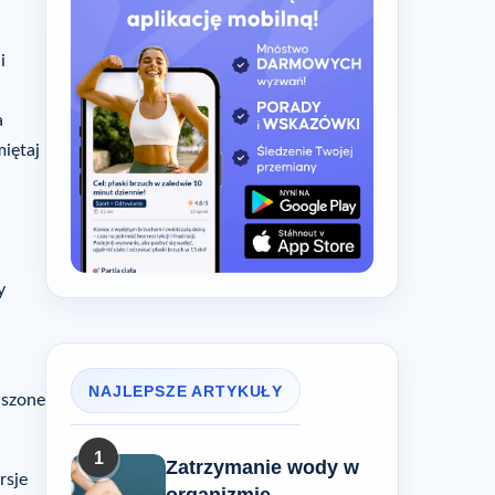
i
a
iętaj
y
NAJLEPSZE ARTYKUŁY
uszone
1
Zatrzymanie wody w
rsje
organizmie –