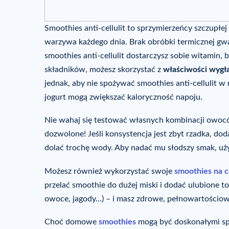
Smoothies anti-cellulit to sprzymierzeńcy szczupł
warzywa każdego dnia. Brak obróbki termicznej gw
smoothies anti-cellulit dostarczysz sobie witamin
składników, możesz skorzystać z
właściwości wygła
jednak, aby nie spożywać smoothies anti-cellulit w
jogurt mogą zwiększać kaloryczność napoju.
Nie wahaj się testować własnych kombinacji owo
dozwolone! Jeśli konsystencja jest zbyt rzadka, dod
dolać trochę wody. Aby nadać mu słodszy smak, uży
Możesz również wykorzystać swoje
smoothies na ce
przelać smoothie do dużej miski i dodać ulubione t
owoce, jagody…) – i masz zdrowe, pełnowartościowe 
Choć domowe
smoothies
mogą być doskonałymi spr