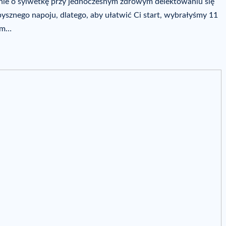
anie o sylwetkę przy jednoczesnym zdrowym delektowaniu się
 pysznego napoju, dlatego, aby ułatwić Ci start, wybrałyśmy 11
tem…