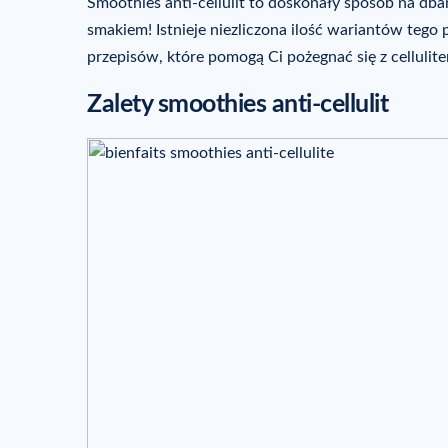
Smoothies anti-cellulit to doskonały sposób na db
smakiem! Istnieje niezliczona ilość wariantów tego
przepisów, które pomogą Ci pożegnać się z celluli
Zalety smoothies anti-cellulit