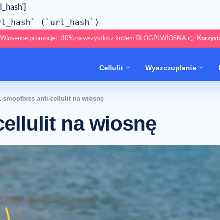
l_hash']
rl_hash` (`url_hash`)
 Wiosenne promocje: -30% na wszystko z kodem BLOGPLWIOSNA 👉
Korzys
Cellulit
Wyszczuplanie
1 smoothies anti-cellulit na wiosnę
ellulit na wiosnę