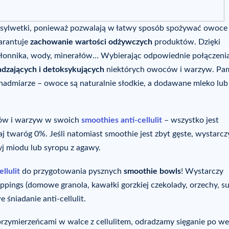
ej sylwetki, ponieważ pozwalają w łatwy sposób spożywać owoce 
arantuje
zachowanie wartości odżywczych
produktów. Dzięki
, błonnika, wody, minerałów… Wybierając odpowiednie połączeni
dzających i detoksykujących
niektórych owoców i warzyw. Pam
 nadmiarze – owoce są naturalnie słodkie, a dodawane mleko lub
ców i warzyw w swoich
smoothies anti-cellulit
– wszystko jest
aj twaróg 0%. Jeśli natomiast smoothie jest zbyt gęste, wystarcz
j miodu lub syropu z agawy.
llulit
do przygotowania pysznych
smoothie bowls
! Wystarczy
oppings (domowe granola, kawałki gorzkiej czekolady, orzechy, s
śniadanie anti-cellulit.
zymierzeńcami w walce z cellulitem, odradzamy sięganie po we