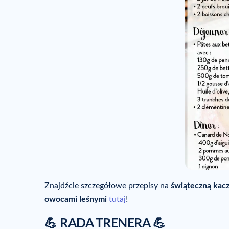
Znajdźcie szczegółowe przepisy na
świąteczną kac
owocami leśnymi
tutaj
!
💪 RADA TRENERA 💪