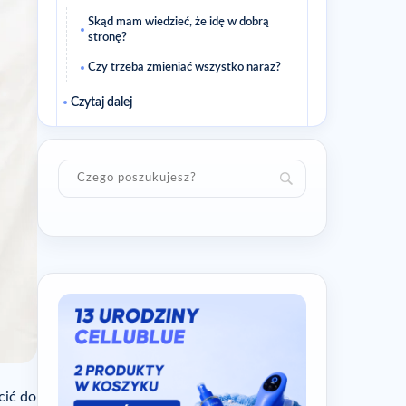
Skąd mam wiedzieć, że idę w dobrą
stronę?
Czy trzeba zmieniać wszystko naraz?
Czytaj dalej
Jak sensownie wzmocnić ten artykuł
Krótki plan działania
Przydatne pytania
Skąd wiem, że ta porada do mnie
pasuje?
Czy mam oczekiwać szybkiego efektu?
Czytaj dalej
Powiązane artykuły
cić do