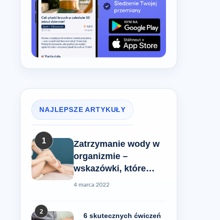
NAJLEPSZE ARTYKUŁY
1
Zatrzymanie wody w
organizmie –
wskazówki, które
pomogą Ci rozwiązać
4 marca 2022
ten problem
2
6 skutecznych ćwiczeń