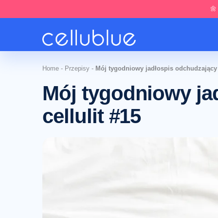
🌼
Home
-
Przepisy
-
Mój tygodniowy jadłospis odchudzający n
Mój tygodniowy ja
cellulit #15