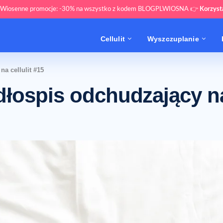
 Wiosenne promocje: -30% na wszystko z kodem BLOGPLWIOSNA 👉
Korzys
Cellulit
Wyszczuplanie
a cellulit #15
dłospis odchudzający n