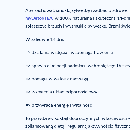
Aby zachować smukłą sylwetkę i zadbać o zdrowe,
myDetoxTEA
: w 100% naturalna i skuteczna 14-dni
spłaszczyć brzuch i wysmuklić sylwetkę. Brzmi świ
W zaledwie 14 dni:
=> działa na wzdęcia i wspomaga trawienie
=> sprzyja eliminacji nadmiaru wchłoniętego tłuszc
=> pomaga w walce z nadwagą
=> wzmacnia układ odpornościowy
=> przywraca energię i witalność
To prawdziwy koktajl dobroczynnych właściwości 
zbilansowaną dietą i regularną aktywnością fizycz