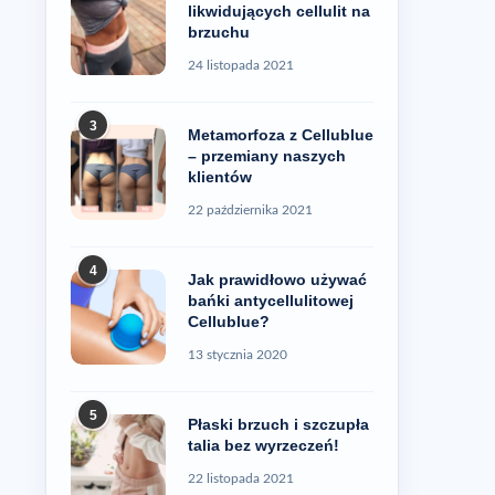
likwidujących cellulit na
brzuchu
24 listopada 2021
3
Metamorfoza z Cellublue
– przemiany naszych
klientów
22 października 2021
4
Jak prawidłowo używać
bańki antycellulitowej
Cellublue?
13 stycznia 2020
5
Płaski brzuch i szczupła
talia bez wyrzeczeń!
22 listopada 2021