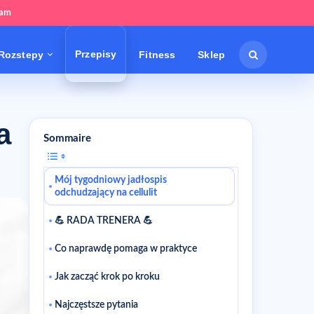
tam
Przepisy
Rozstepy
Fitness
Sklep
a
Sommaire
Mój tygodniowy jadłospis
odchudzający na cellulit
💪 RADA TRENERA 💪
Co naprawdę pomaga w praktyce
Jak zacząć krok po kroku
Najczęstsze pytania