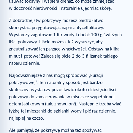
usuwać toksyny i wspiera drenaż, co może zmniejszać
widoczność nierówności i naturalnie ujędrniać skórę.
Z dobrodziejstw pokrzywy możesz bardzo łatwo
skorzystać, przygotowując napar antycellulitowy.
Wystarczy zagotować 1 litr wody i dodać 100 g świeżych
liści pokrzywy. Liście możesz też wysuszyć, aby
zneutralizować ich parzące właściwości. Odstaw na kilka
minut i gotowe! Zaleca się picie 2 do 3 filiżanek takiego
naparu dziennie.
Najodważniejsze z nas mogą spróbować „kuracji
pokrzywowej”. Ten naturalny sposób jest bardzo
skuteczny: wystarczy pozostawić około dziesięciu liści
pokrzywy do zamacerowania w miseczce wypełnionej
octem jabłkowym (tak, znowu on!). Następnie trzeba wlać
łyżkę tej mieszanki do szklanki wody i pić raz dziennie,
najlepiej na czczo.
Ale pamiętaj, że pokrzywę można też spożywać