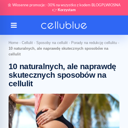
🌼 Wiosenne promocje: -30% na wszystko z kodem BLOGPLWIOSNA
👉
Korzystam
Home
-
Cellulit
-
Sposoby na cellulit
-
Porady na redukcję cellulitu
-
10 naturalnych, ale naprawdę skutecznych sposobów na
cellulit
10 naturalnych, ale naprawdę
skutecznych sposobów na
cellulit