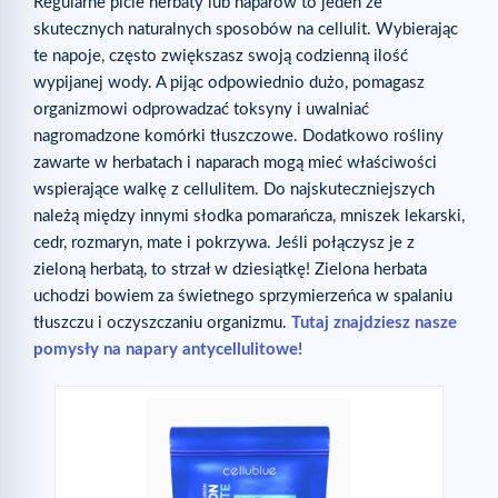
Regularne picie herbaty lub naparów to jeden ze
skutecznych naturalnych sposobów na cellulit. Wybierając
te napoje, często zwiększasz swoją codzienną ilość
wypijanej wody. A pijąc odpowiednio dużo, pomagasz
organizmowi odprowadzać toksyny i uwalniać
nagromadzone komórki tłuszczowe. Dodatkowo rośliny
zawarte w herbatach i naparach mogą mieć właściwości
wspierające walkę z cellulitem. Do najskuteczniejszych
należą między innymi słodka pomarańcza, mniszek lekarski,
cedr, rozmaryn, mate i pokrzywa. Jeśli połączysz je z
zieloną herbatą, to strzał w dziesiątkę! Zielona herbata
uchodzi bowiem za świetnego sprzymierzeńca w spalaniu
tłuszczu i oczyszczaniu organizmu.
Tutaj znajdziesz nasze
pomysły na napary antycellulitowe!