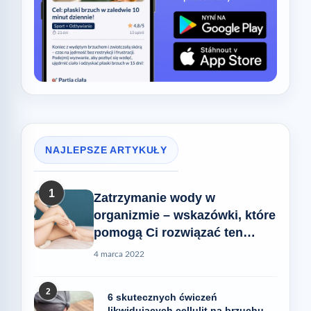
NAJLEPSZE ARTYKUŁY
1
Zatrzymanie wody w
organizmie – wskazówki, które
pomogą Ci rozwiązać ten
problem
4 marca 2022
2
6 skutecznych ćwiczeń
likwidujących cellulit na brzuchu