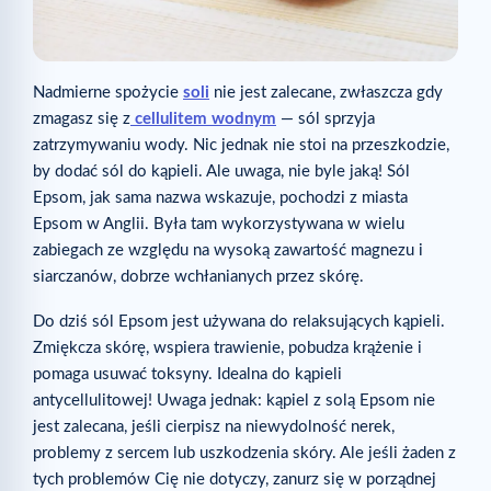
Nadmierne spożycie
soli
nie jest zalecane, zwłaszcza gdy
zmagasz się z
cellulitem wodnym
— sól sprzyja
zatrzymywaniu wody. Nic jednak nie stoi na przeszkodzie,
by dodać sól do kąpieli. Ale uwaga, nie byle jaką! Sól
Epsom, jak sama nazwa wskazuje, pochodzi z miasta
Epsom w Anglii. Była tam wykorzystywana w wielu
zabiegach ze względu na wysoką zawartość magnezu i
siarczanów, dobrze wchłanianych przez skórę.
Do dziś sól Epsom jest używana do relaksujących kąpieli.
Zmiękcza skórę, wspiera trawienie, pobudza krążenie i
pomaga usuwać toksyny. Idealna do kąpieli
antycellulitowej! Uwaga jednak: kąpiel z solą Epsom nie
jest zalecana, jeśli cierpisz na niewydolność nerek,
problemy z sercem lub uszkodzenia skóry. Ale jeśli żaden z
tych problemów Cię nie dotyczy, zanurz się w porządnej