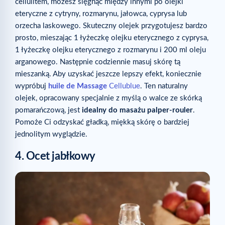
cellulitem, możesz sięgnąć między innymi po olejki
eteryczne z cytryny, rozmarynu, jałowca, cyprysa lub
orzecha laskowego. Skuteczny olejek przygotujesz bardzo
prosto, mieszając 1 łyżeczkę olejku eterycznego z cyprysa,
1 łyżeczkę olejku eterycznego z rozmarynu i 200 ml oleju
arganowego. Następnie codziennie masuj skórę tą
mieszanką. Aby uzyskać jeszcze lepszy efekt, koniecznie
wypróbuj
huile de Massage
Cellublue
. Ten naturalny
olejek, opracowany specjalnie z myślą o walce ze skórką
pomarańczową, jest
idealny do masażu palper-rouler
.
Pomoże Ci odzyskać gładką, miękką skórę o bardziej
jednolitym wyglądzie.
4. Ocet jabłkowy