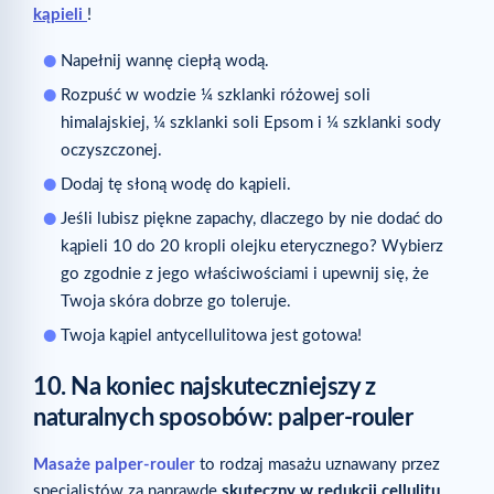
kąpieli
!
Napełnij wannę ciepłą wodą.
Rozpuść w wodzie ¼ szklanki różowej soli
himalajskiej, ¼ szklanki soli Epsom i ¼ szklanki sody
oczyszczonej.
Dodaj tę słoną wodę do kąpieli.
Jeśli lubisz piękne zapachy, dlaczego by nie dodać do
kąpieli 10 do 20 kropli olejku eterycznego? Wybierz
go zgodnie z jego właściwościami i upewnij się, że
Twoja skóra dobrze go toleruje.
Twoja kąpiel antycellulitowa jest gotowa!
10. Na koniec najskuteczniejszy z
naturalnych sposobów: palper-rouler
Masaże palper-rouler
to rodzaj masażu uznawany przez
specjalistów za naprawdę
skuteczny w redukcji cellulitu
.