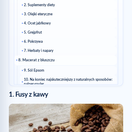
2. Suplementy diety
3. Olejki eteryczne
4. Ocet jabłkowy
5. Grejpfrut
6. Pokrzywa
7. Herbaty i napary
8. Macerat z bluszczu
9. Sól Epsom
10. Na koniec najskuteczniejszy z naturalnych sposobów:
palper-rouler
1. Fusy z kawy
Powiązane artykuły