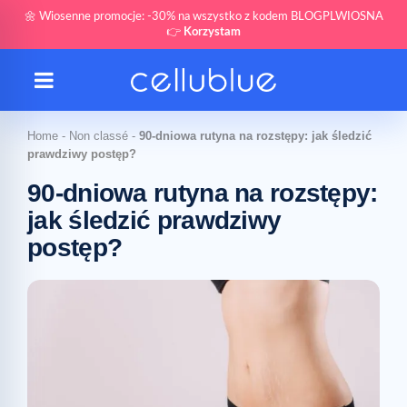
🌼 Wiosenne promocje: -30% na wszystko z kodem BLOGPLWIOSNA
👉
Korzystam
Home
-
Non classé
-
90-dniowa rutyna na rozstępy: jak śledzić
prawdziwy postęp?
90-dniowa rutyna na rozstępy:
jak śledzić prawdziwy
postęp?