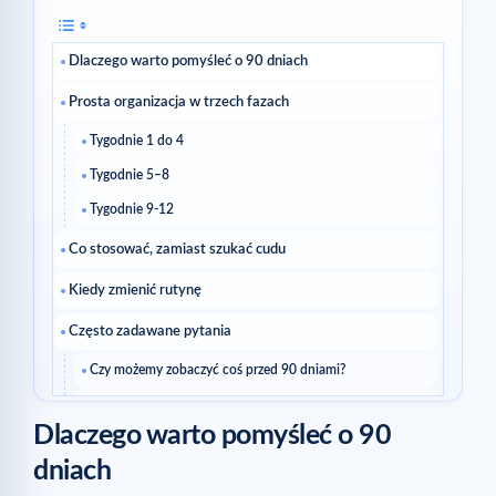
Dlaczego warto pomyśleć o 90 dniach
Prosta organizacja w trzech fazach
Tygodnie 1 do 4
Tygodnie 5–8
Tygodnie 9-12
Co stosować, zamiast szukać cudu
Kiedy zmienić rutynę
Często zadawane pytania
Czy możemy zobaczyć coś przed 90 dniami?
Czy powinniśmy zmienić produkt, jeśli w ciągu dwóch
tygodni nic się nie zmieni?
Dlaczego warto pomyśleć o 90
Czy możemy zachować tę samą rutynę przez 90 dni?
dniach
Przewodniki do dalszej lektury