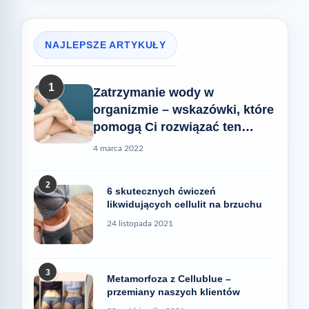
NAJLEPSZE ARTYKUŁY
1
Zatrzymanie wody w
organizmie – wskazówki, które
pomogą Ci rozwiązać ten
problem
4 marca 2022
2
6 skutecznych ćwiczeń
likwidujących cellulit na brzuchu
24 listopada 2021
3
Metamorfoza z Cellublue –
przemiany naszych klientów