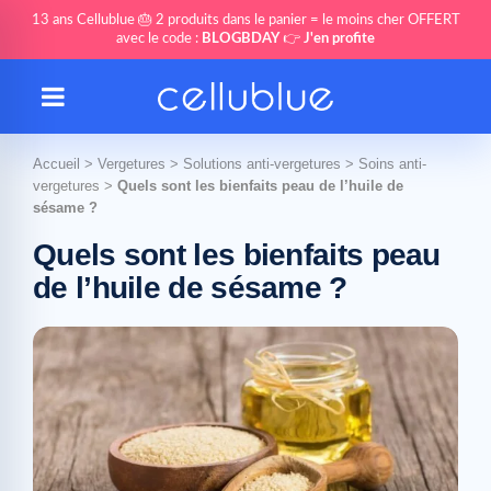
13 ans Cellublue 🎂 2 produits dans le panier = le moins cher OFFERT
avec le code :
BLOGBDAY
👉
J'en profite
Accueil
>
Vergetures
>
Solutions anti-vergetures
>
Soins anti-
vergetures
>
Quels sont les bienfaits peau de l’huile de
sésame ?
Quels sont les bienfaits peau
de l’huile de sésame ?