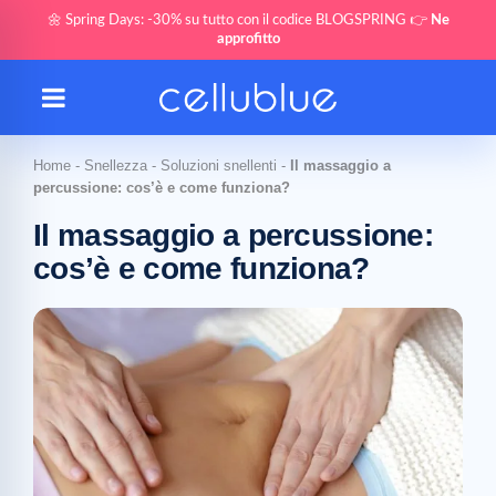
🌼 Spring Days: -30% su tutto con il codice BLOGSPRING 👉
Ne
approfitto
Home
-
Snellezza
-
Soluzioni snellenti
-
Il massaggio a
percussione: cos’è e come funziona?
Il massaggio a percussione:
cos’è e come funziona?