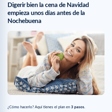
Digerir bien la cena de Navidad
Consejo n.º 2:
empieza unos días antes de la
Consejo n.º 3
Nochebuena
Artículos relacionados
¿Cómo hacerlo? Aquí tienes el plan en
3 pasos
.