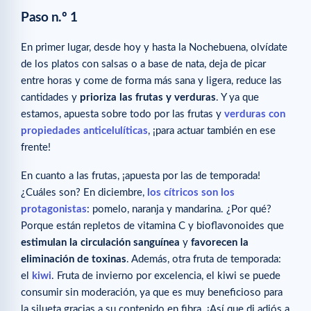
Paso n.º 1
En primer lugar, desde hoy y hasta la Nochebuena, olvídate
de los platos con salsas o a base de nata, deja de picar
entre horas y come de forma más sana y ligera, reduce las
cantidades y
prioriza las frutas y verduras
. Y ya que
estamos, apuesta sobre todo por las frutas y
verduras con
propiedades anticelulíticas
, ¡para actuar también en ese
frente!
En cuanto a las frutas, ¡apuesta por las de temporada!
¿Cuáles son? En diciembre,
los cítricos son los
protagonistas
: pomelo, naranja y mandarina. ¿Por qué?
Porque están repletos de vitamina C y bioflavonoides que
estimulan la circulación sanguínea
y
favorecen la
eliminación de toxinas
. Además, otra fruta de temporada:
el
kiwi
. Fruta de invierno por excelencia, el kiwi se puede
consumir sin moderación, ya que es muy beneficioso para
la silueta gracias a su contenido en fibra. ¡Así que di adiós a