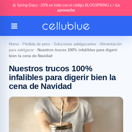
🌼 Spring Days: -30% en todo con el código BLOGSPRING 👉
Lo
aprovecho
Home
-
Pérdida de peso
-
Soluciones adelgazantes
-
Alimentación
para adelgazar
-
Nuestros trucos 100% infalibles para digerir
bien la cena de Navidad
Nuestros trucos 100%
infalibles para digerir bien la
cena de Navidad