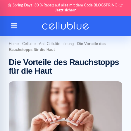
🌼 Spring Days: 30 % Rabatt auf alles mit dem Code BLOGSPRING 👉
Jetzt sichern
Home
-
Cellulite
-
Anti-Cellulite-Lösung
-
Die Vorteile des
Rauchstopps für die Haut
Die Vorteile des Rauchstopps
für die Haut