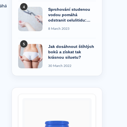
máhá
4
Sprchování studenou
vodou pomáhá
odstranit celulitidu:
pravda, nebo pověra?
8 March 2023
5
Jak dosáhnout štíhlých
boků a získat tak
krásnou siluetu?
30 March 2022