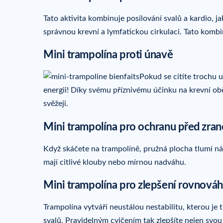
Tato aktivita kombinuje posilování svalů a kardio, ja
správnou krevní a lymfatickou cirkulaci. Tato kombi
Mini trampolína proti únavě
Pokud se cítíte trochu u
energii! Díky svému příznivému účinku na krevní obě
svěžeji.
Mini trampolína pro ochranu před zra
Když skáčete na trampolíně, pružná plocha tlumí nár
mají citlivé klouby nebo mírnou nadváhu.
Mini trampolína pro zlepšení rovnová
Trampolína vytváří neustálou nestabilitu, kterou j
svalů. Pravidelným cvičením tak zlepšíte nejen svou 