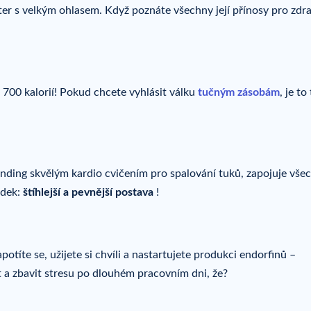
nter s velkým ohlasem. Když poznáte všechny její přínosy pro zdra
700 kalorií! Pokud chcete vyhlásit válku
tučným zásobám
, je to
nding skvělým kardio cvičením pro spalování tuků, zapojuje vše
edek:
štíhlejší a pevnější postava
!
potíte se, užijete si chvíli a nastartujete produkci endorfinů –
it a zbavit stresu po dlouhém pracovním dni, že?