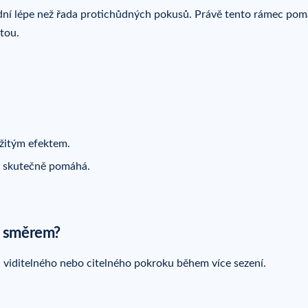
 dní lépe než řada protichůdných pokusů. Právě tento rámec po
otou.
mžitým efektem.
co skutečně pomáhá.
m směrem?
a viditelného nebo citelného pokroku během více sezení.