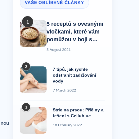
VAŠE OBLÍBENÉ ČLÁNKY
1
5 receptů s ovesnými
vločkami, které vám
pomůžou v boji s
celulitidou!
3 August 2021
2
7 tipů, jak rychle
odstranit zadržování
vody
7 March 2022
3
Strie na prsou: Příčiny a
řešení s Cellublue
elnou
18 February 2022