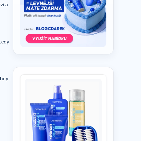
ví a
 tedy
chny