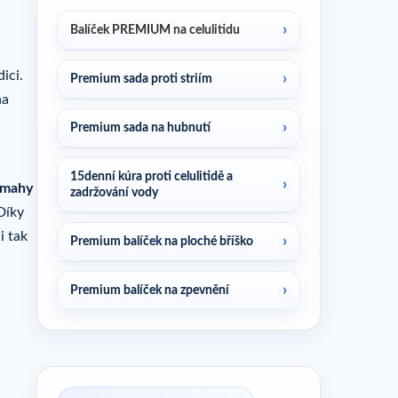
Balíček PREMIUM na celulitidu
ici.
Premium sada proti striím
ha
Premium sada na hubnutí
15denní kúra proti celulitidě a
ámahy
zadržování vody
Díky
i tak
Premium balíček na ploché bříško
Premium balíček na zpevnění