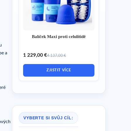
Balíček Maxi proti celulitidě
u
pe a
1 229,00 €
4 137,00 €
ZJISTIT VÍCE
eré
VYBERTE SI SVŮJ CÍL:
dových