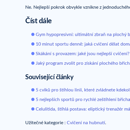
Ne. Nejlepší pokrok obvykle vznikne z jednoduchéh
Číst dále
Gym hypopresivní: ultimátní zbraň na plochý b
10 minut sportu denně: jaká cvičení dělat dom
Skákání s provazem: jaké jsou nejlepší cvičení?
Jaký program zvolit pro získání plochého břich
Související články
5 cviků pro štíhlou linii, které zvládnete kdekol
5 nejlepších sportů pro rychlé zeštíhlení břich
Celulitida, štíhlá postava: eliptický trenažér 
Užitečné kategorie :
Cvičení na hubnutí
.