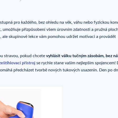
ostupná pro každého, bez ohledu na věk, váhu nebo fyzickou kond
ět, umožňuje přizpůsobení všem úrovním zdatnosti a pružná ploc
a, ale skupinové lekce vám pomohou udržet motivaci a provádět
vou stravou, pokud chcete
vyhlásit válku tučným zásobám, bez n
zeštíhlovací přístroj
se rychle stane vaším nejlepším spojencem! 
omáhá předcházet tvorbě nových tukových usazenin. Den po dn