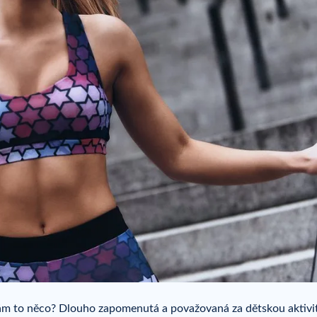
ám to něco? Dlouho zapomenutá a považovaná za dětskou aktivi