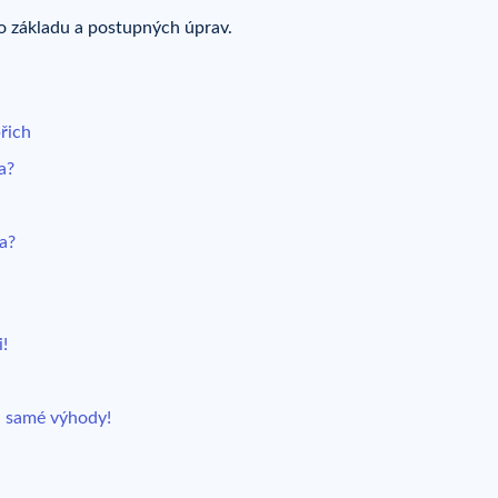
o základu a postupných úprav.
řich
a?
a?
i!
a
má samé výhody!