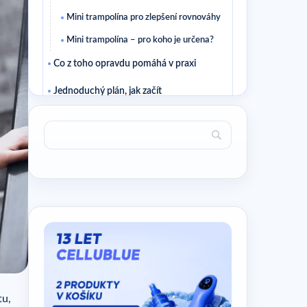
Mini trampolína pro zlepšení rovnováhy
Mini trampolína – pro koho je určena?
Co z toho opravdu pomáhá v praxi
Jednoduchý plán, jak začít
Časté dotazy
Jak poznat, že se vývoj ubírá správným
směrem?
Je nutné měnit všechno najednou?
Číst dále
Související články
tu,