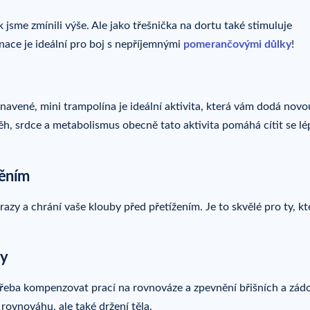
k jsme zmínili výše. Ale jako třešnička na dortu také stimuluje
nace je ideální pro boj s nepříjemnými
pomerančovými důlky
!
navené, mini trampolína je ideální aktivita, která vám dodá novo
h, srdce a metabolismus obecně tato aktivita pomáhá cítit se lé
něním
azy a chrání vaše klouby před přetížením. Je to skvělé pro ty, kt
hy
e třeba kompenzovat prací na rovnováze a zpevnění břišních a zá
rovnováhu, ale také držení těla.