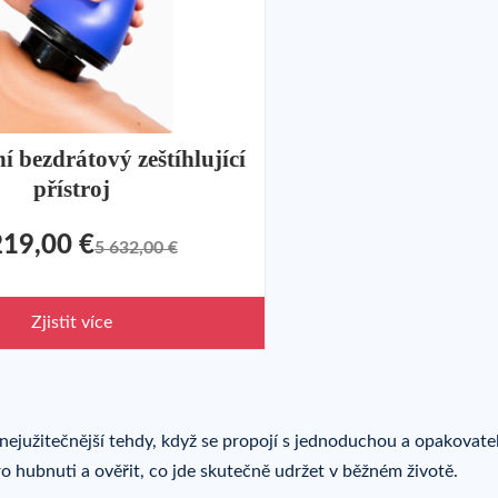
ní bezdrátový zeštíhlující
přístroj
219,00 €
5 632,00 €
Zjistit více
 nejužitečnější tehdy, když se propojí s jednoduchou a opakovat
 pro hubnuti a ověřit, co jde skutečně udržet v běžném životě.