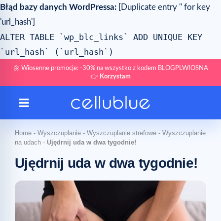
Błąd bazy danych WordPressa:
[Duplicate entry '' for key
'url_hash']
ALTER TABLE `wp_blc_links` ADD UNIQUE KEY
`url_hash` (`url_hash`)
🌼 Wiosenne promocje: -30% na wszystko z kodem BLOGPLWIOSNA
👉
Korzystam
Home
-
Wyszczuplanie
-
Wyszczuplanie strefowe
-
Wyszczuplanie
na udach
-
Ujędrnij uda w dwa tygodnie!
Ujędrnij uda w dwa tygodnie!