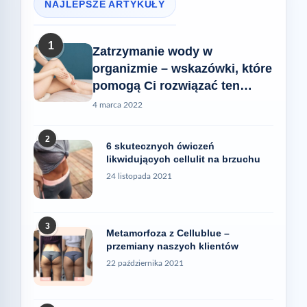
NAJLEPSZE ARTYKUŁY
1
Zatrzymanie wody w
organizmie – wskazówki, które
pomogą Ci rozwiązać ten
problem
4 marca 2022
2
6 skutecznych ćwiczeń
likwidujących cellulit na brzuchu
24 listopada 2021
3
Metamorfoza z Cellublue –
przemiany naszych klientów
22 października 2021