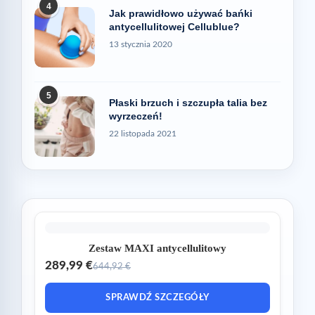
4
Jak prawidłowo używać bańki
antycellulitowej Cellublue?
13 stycznia 2020
5
Płaski brzuch i szczupła talia bez
wyrzeczeń!
22 listopada 2021
Zestaw MAXI antycellulitowy
289,99 €
644,92 €
SPRAWDŹ SZCZEGÓŁY