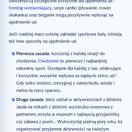
ćwiczenia są szczególnie korzystne dla ujędrnienia ud :
trening wzmacniający
, sesje cardio (pływanie, rower,
skakanka) oraz bieganie mogą pozytywnie wpłynąć na
ujędrnienie ud.
Jeśli rzadziej masz ochotę zakładać sportowe buty, istnieją
też inne sposoby na ujędrnienie ud.
Pierwsza zasada
: korzystaj z każdej okazji do
chodzenia.
Chodzenie
to pierwszy i najbardziej
naturalny sport. Dostępne dla każdej z nas, relaksujące
i korzystne, wyraźnie wpływa na napięcie skóry ud !
Gdy tylko możesz, zrezygnuj z samochodu, windy i
metra na rzecz spaceru.
Druga zasada
: bierz udział w aktywnościach z bliskimi.
Jazda na rolkach z dziećmi, wycieczka rowerowa z
partnerem, wizyta w muzeum z najlepszą przyjaciółką
czy zabawa z psem… Wykorzystaj piękną porę roku, by
organizować przyjemne aktywności na świeżym