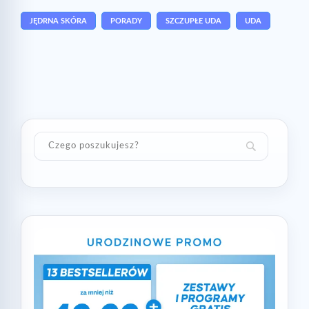
JĘDRNA SKÓRA
PORADY
SZCZUPŁE UDA
UDA