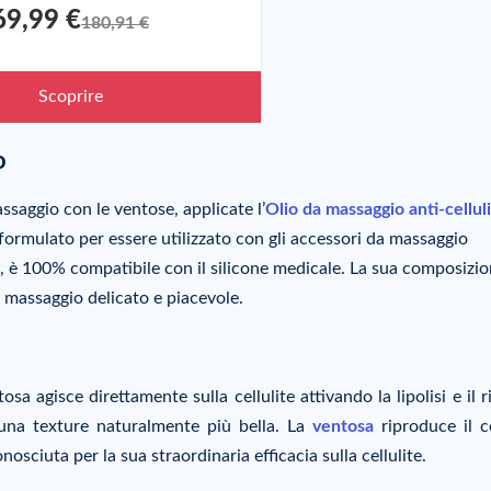
69,99 €
180,91 €
Scoprire
o
ssaggio con le ventose, applicate l’
Olio da massaggio anti-cellul
formulato per essere utilizzato con gli accessori da massaggio
re, è 100% compatibile con il silicone medicale. La sua composizio
 massaggio delicato e piacevole.
tosa agisce direttamente sulla cellulite attivando la lipolisi e il r
 una texture naturalmente più bella. La
ventosa
riproduce il c
nosciuta per la sua straordinaria efficacia sulla cellulite.