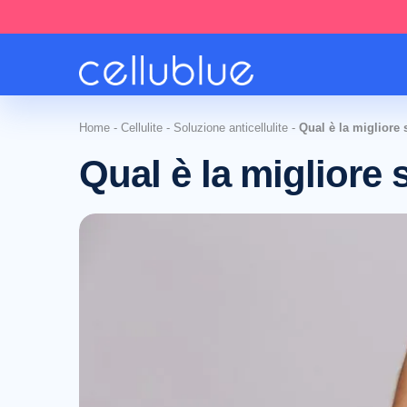
Home
-
Cellulite
-
Soluzione anticellulite
-
Qual è la migliore 
Qual è la migliore 