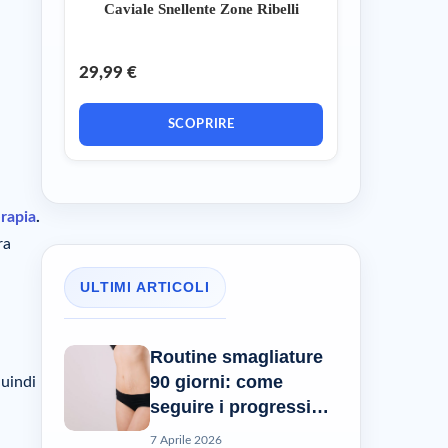
Caviale Snellente Zone Ribelli
29,99 €
SCOPRIRE
erapia
.
ra
ULTIMI ARTICOLI
Routine smagliature
90 giorni: come
quindi
seguire i progressi
reali?
7 Aprile 2026