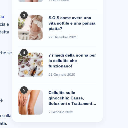
3
ia
S.O.S come avere una
vita sottile e una pancia
cia e
piatta?
datta
29 Dicembre 2021
he se
4
7 rimedi della nonna per
la cellulite che
funzionano!
21 Gennaio 2020
5
Cellulite sulle
ginocchia: Cause,
 è
Soluzioni e Trattamenti
– Cellublue
7 Gennaio 2022
 sulla
ata.