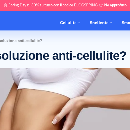
🌼 Spring Days: -30% su tutto con il codice BLOGSPRING 👉
Ne approfitto
Cellulite
Snellente
Sma
soluzione anti-cellulite?
soluzione anti-cellulite?