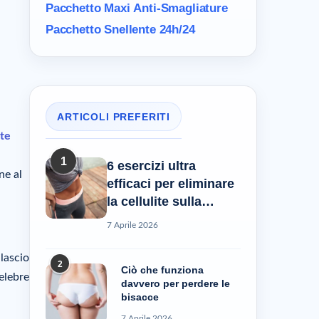
Pacchetto Maxi
Anti-Smagliature
Pacchetto Snellente 24h/24
ARTICOLI PREFERITI
ite
1
6 esercizi ultra
ne al
efficaci per eliminare
la cellulite sulla
pancia
7 Aprile 2026
ilascio
2
Ciò che funziona
elebre
davvero per perdere le
bisacce
7 Aprile 2026