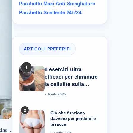
Pacchetto Maxi
Anti-Smagliature
Pacchetto Snellente 24h/24
ARTICOLI PREFERITI
1
6 esercizi ultra
efficaci per eliminare
la cellulite sulla
pancia
7 Aprile 2026
2
Ciò che funziona
davvero per perdere le
bisacce
ucina…
7 Aprile 2026