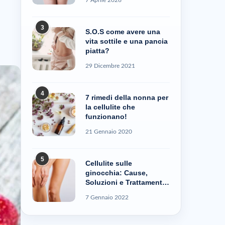
3
S.O.S come avere una
vita sottile e una pancia
piatta?
29 Dicembre 2021
4
7 rimedi della nonna per
la cellulite che
funzionano!
21 Gennaio 2020
5
Cellulite sulle
ginocchia: Cause,
Soluzioni e Trattamenti
– Cellublue
7 Gennaio 2022