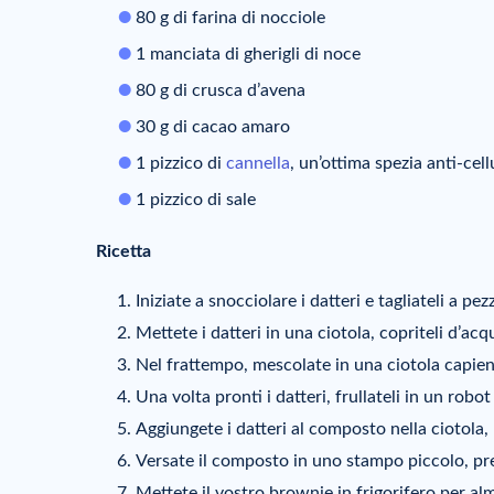
80 g di farina di nocciole
1 manciata di gherigli di noce
80 g di crusca d’avena
30 g di cacao amaro
1 pizzico di
cannella
, un’ottima spezia anti-cell
1 pizzico di sale
Ricetta
Iniziate a snocciolare i datteri e tagliateli a pezz
Mettete i datteri in una ciotola, copriteli d’ac
Nel frattempo, mescolate in una ciotola capiente 
Una volta pronti i datteri, frullateli in un rob
Aggiungete i datteri al composto nella ciotol
Versate il composto in uno stampo piccolo, pre
Mettete il vostro brownie in frigorifero per al