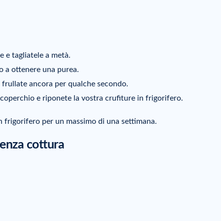
le e tagliatele a metà.
ino a ottenere una purea.
oi frullate ancora per qualche secondo.
operchio e riponete la vostra crufiture in frigorifero.
in frigorifero per un massimo di una settimana.
 senza cottura