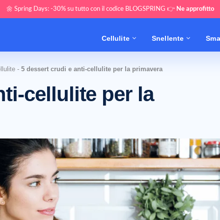
🌼 Spring Days: -30% su tutto con il codice BLOGSPRING 👉
Ne approfitto
Cellulite
Snellente
Sma
lulite
-
5 dessert crudi e anti-cellulite per la primavera
ti-cellulite per la