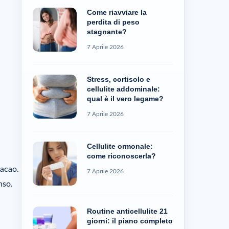
Come riavviare la
perdita di peso
stagnante?
7 Aprile 2026
Stress, cortisolo e
cellulite addominale:
qual è il vero legame?
7 Aprile 2026
Cellulite ormonale:
come riconoscerla?
cacao.
7 Aprile 2026
nso.
Routine anticellulite 21
giorni: il piano completo