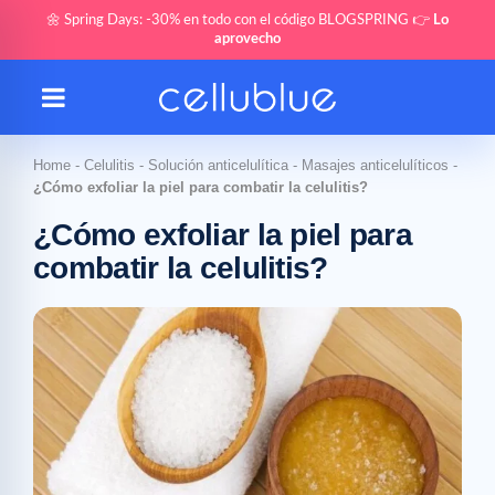
🌼 Spring Days: -30% en todo con el código BLOGSPRING 👉
Lo
aprovecho
Home
-
Celulitis
-
Solución anticelulítica
-
Masajes anticelulíticos
-
¿Cómo exfoliar la piel para combatir la celulitis?
¿Cómo exfoliar la piel para
combatir la celulitis?