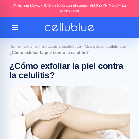
🌼 Spring Days: -30% en todo con el código BLOGSPRING 👉
Lo
aprovecho
Home
-
Celulitis
-
Solución anticelulítica
-
Masajes anticelulíticos
-
¿Cómo exfoliar la piel contra la celulitis?
¿Cómo exfoliar la piel contra
la celulitis?