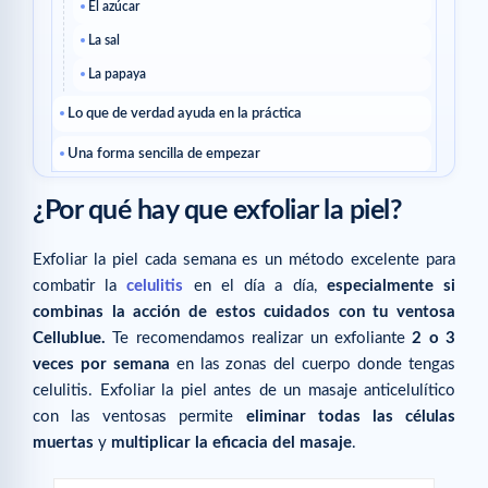
El azúcar
La sal
La papaya
Lo que de verdad ayuda en la práctica
Una forma sencilla de empezar
Preguntas frecuentes
¿Por qué hay que exfoliar la piel?
¿Cómo sé si voy por buen camino?
Exfoliar la piel cada semana es un método excelente para
¿Conviene cambiarlo todo a la vez?
combatir la
celulitis
en el día a día,
especialmente si
Artículos para seguir
combinas la acción de estos cuidados con tu ventosa
Cellublue.
Te recomendamos realizar un exfoliante
2 o 3
Artículos relacionados
veces por semana
en las zonas del cuerpo donde tengas
celulitis. Exfoliar la piel antes de un masaje anticelulítico
con las ventosas permite
eliminar todas las células
muertas
y
multiplicar la eficacia del masaje
.