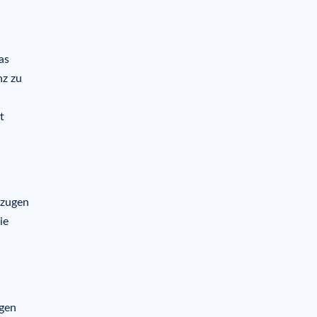
as
nz zu
t
rzugen
ie
ugen