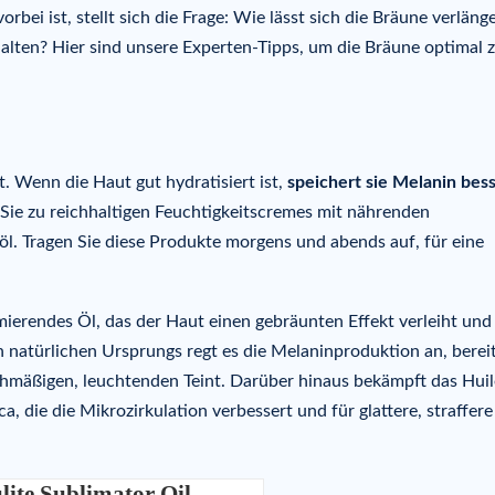
rbei ist, stellt sich die Frage: Wie lässt sich die Bräune verläng
halten? Hier sind unsere Experten-Tipps, um die Bräune optimal 
t. Wenn die Haut gut hydratisiert ist,
speichert sie Melanin bes
 Sie zu reichhaltigen Feuchtigkeitscremes mit nährenden
öl. Tragen Sie diese Produkte morgens und abends auf, für eine
mierendes Öl, das der Haut einen gebräunten Effekt verleiht und 
en natürlichen Ursprungs regt es die Melaninproduktion an, bereit
ichmäßigen, leuchtenden Teint. Darüber hinaus bekämpft das Huil
ica, die die Mikrozirkulation verbessert und für glattere, straffer
ulite Sublimator Oil