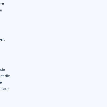
ern
zu
ser
,
sie
et die
e
e Haut