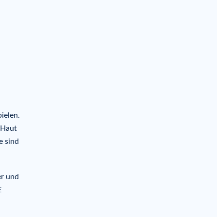
ielen.
 Haut
e sind
er und
E