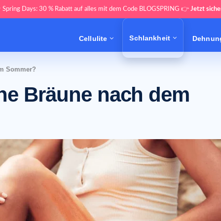
 Spring Days: 30 % Rabatt auf alles mit dem Code BLOGSPRING 👉
Jetzt siche
Schlankheit
Cellulite
Dehnung
dem Sommer?
ine Bräune nach dem