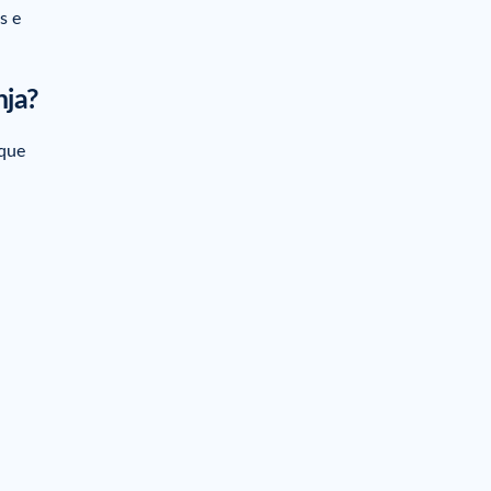
s e
nja?
 que