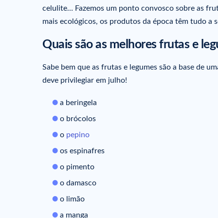
celulite… Fazemos um ponto convosco sobre as fruta
mais ecológicos, os produtos da época têm tudo a s
Quais são as melhores frutas e leg
Sabe bem que as frutas e legumes são a base de uma
deve privilegiar em julho!
a beringela
o brócolos
o
pepino
os espinafres
o pimento
o damasco
o limão
a manga