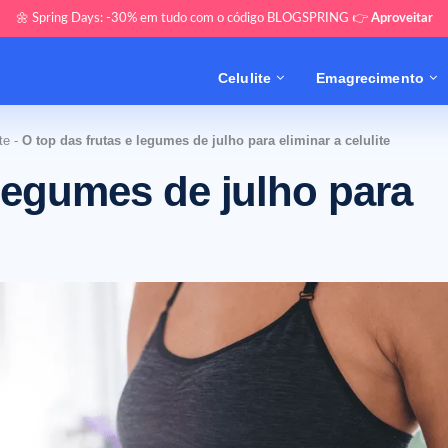
🌼 Spring Days: -30% em tudo com o código BLOGSPRING 👉
Aproveitar
Celulite
Emagrecimento
te
-
O top das frutas e legumes de julho para eliminar a celulite
 legumes de julho para