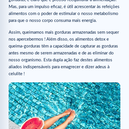
O pepino
Mas, para um impulso eficaz, é útil acrescentar às refeições
alimentos com o poder de estimular o nosso metabolismo
Como otimizar os efeitos dos alimentos detox ?
para que o nosso corpo consuma mais energia.
Artigos relacionados
Assim, queimamos mais gorduras armazenadas sem sequer
nos apercebermos ! Além disso, os alimentos detox e
queima-gorduras têm a capacidade de capturar as gorduras
antes mesmo de serem armazenadas e de as eliminar do
nosso organismo. Esta dupla ação faz destes alimentos
aliados indispensáveis para emagrecer e dizer adeus à
celulite !