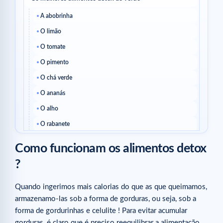
A abobrinha
O limão
O tomate
O pimento
O chá verde
O ananás
O alho
O rabanete
A melancia
Como funcionam os alimentos detox
A framboesa
?
O melão
O gengibre
Quando ingerimos mais calorias do que as que queimamos,
armazenamo-las sob a forma de gorduras, ou seja, sob a
A toranja
forma de gordurinhas e celulite ! Para evitar acumular
O manjericão
gorduras, é claro que é preciso reequilibrar a alimentação.