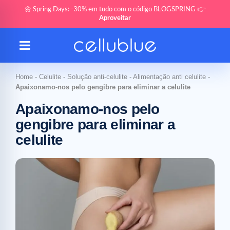
🌼 Spring Days: -30% em tudo com o código BLOGSPRING 👉
Aproveitar
Home
-
Celulite
-
Solução anti-celulite
-
Alimentação anti celulite
-
Apaixonamo-nos pelo gengibre para eliminar a celulite
Apaixonamo-nos pelo
gengibre para eliminar a
celulite